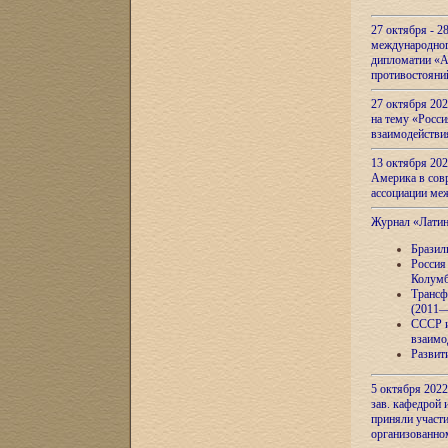
27 октября - 2
международног
дипломатии «А
противостояни
27 октября 20
на тему «Росси
взаимодействи
13 октября 202
Америка в сов
ассоциации ме
Журнал «Лати
Бразил
Россия
Колумб
Трансф
(2011—
СССР и
взаимо
Развит
5 октября 2022
зав. кафедрой
приняли участи
организованно