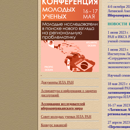
4-6 октября 20
Латинской Аме
Ибероамерика
НОВОСТИ 
1 июня 2023 г.
РАН и ИКСА РА
ученой степени
1 июня 2023 г
Институтом Ла
«Сотрудничеств
экономическог
экономическог
Научный семин
Документы ИЛА РАН
18 мая 2023 г
отношений РАН
Аспирантура и
информация о защитах
латиноамерик
диссертаций
директора ИЛА
Ассоциация исследователей
16-17 мая 202
ибероамериканского мира
«
Латинская Ам
региональную
Совет молодых ученых ИЛА РАН
27 апреля 2023
Конкурс вакансий
«
Перепозицио