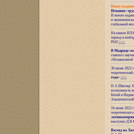
Новое издани
Испания: тру
В новом издан
и экономическ
глобальной не
На канале ИЛА
период и выбо
РАН
>>>
В Мадриде со
главного науч
«Независимой 
30 июня 2022 
теоретический 
года
»
>>>
Н.А.Школяр.
С
возможность пе
Китай и Индию,
Аналитический
16 июня 2022 г
теоретического
латиноамерик
выступил Д.В.
Взгляд на Ла