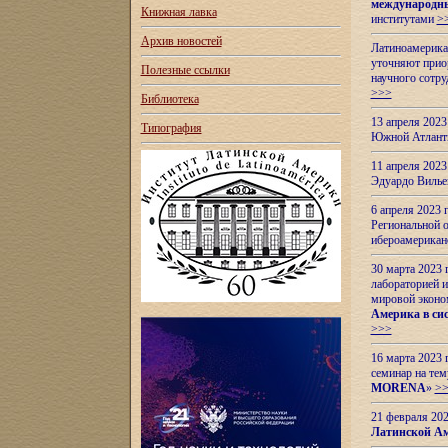
международн
Книжная лавка
институтами
>
Архив новостей
Латиноамерикан
уточняют приор
Полезные ссылки
научного сотр
>>>
Библиотека
13 апреля 202
Типография
Южной Атлант
11 апреля 202
Эдуардо Вилье
6 апреля 2023
Региональной 
ибероамерика
30 марта 2023
лабораторией и
мировой эконо
Америка в сис
>>>
16 марта 2023 
семинар на тем
MORENA
»
>
21 февраля 20
Латинской Ам