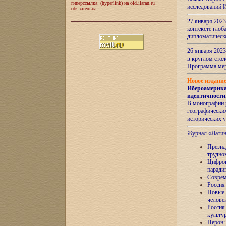
гиперссылка (hyperlink) на old.ilaran.ru
исследований 
обязательна.
27 января 2023
контексте глоб
дипломатическ
26 января 2023
в круглом сто
Программа ме
Новое издани
Ибероамерика
идентичности
В монографии 
географических
исторических 
Журнал «Лати
Президе
трудно
Цифров
паради
Соврем
Россия
Новые 
челове
Россия
культу
Перон: