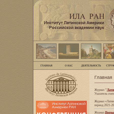
ГЛАВНАЯ
О НАС
ДЕЯТЕЛЬНОСТЬ
СТРУ
Главная
Журнал
"
Лати
Указатель стат
Журнал «Латинс
период 2021-20
Журнал
Iberoa