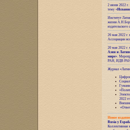
2 июня 2022 г
тему «
Испани
Институт Латин
жизни А.Н.Боро
издательского
26 мая 2022 г
Ассоциации ис
20 мая 2022 г.
Азия и Латин
мире
». Мероп
РАН, ИДВ РА
Журнал «Лати
Цифров
Социал
Гумани
«Полит
Электо
2022 гг
Внешняя
«Ответ
Новое издани
Rusia y España
Коллективная 