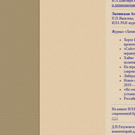
Н.А.Школяра н
и латиноамери
Латинская Ам
П.П.Яковлева, 
ИЛА РАН журн
Журнал «Лати
Хорхе 
времен
«Собст
неравн
Хайме 
полити
На пер
соврем
Либера
Новое 
2019—
«Не оч
устояв
Россий
На канале ИЛА
современной Б
>>>
Д.В.Разумовск
комментарий 