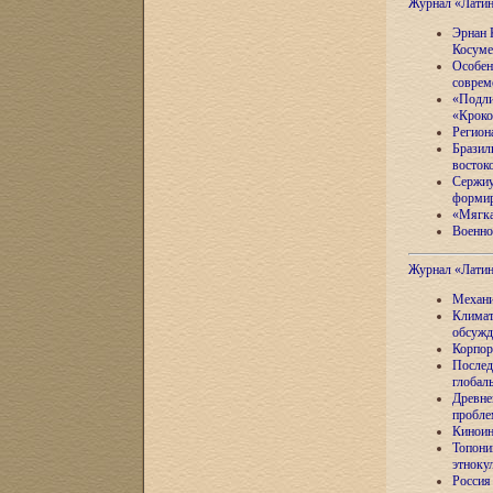
Журнал «Лати
Эрнан 
Косуме
Особен
соврем
«Подли
«Кроко
Регион
Бразил
восток
Сержиу
формир
«Мягка
Военно
Журнал «Лати
Механи
Климат
обсужд
Корпор
Послед
глобал
Древне
пробле
Киноин
Топони
этноку
Россия