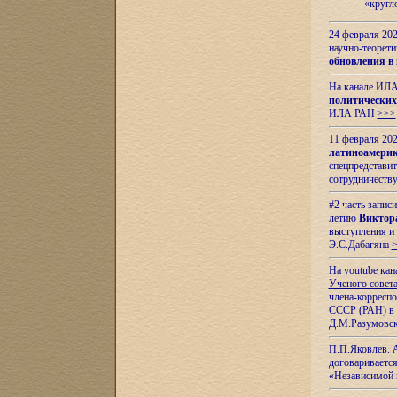
«кругл
24 февраля 202
научно-теорети
обновления в
На канале ИЛА
политических
ИЛА РАН
>>>
11 февраля 202
латиноамерик
спецпредстави
сотрудничест
#2 часть запис
летию
Виктор
выступления и
Э.С.Дабагяна
На youtube ка
Ученого совета
члена-корресп
СССР (РАН) в 1
Д.М.Разумовск
П.П.Яковлев.
договариваетс
«Независимой 