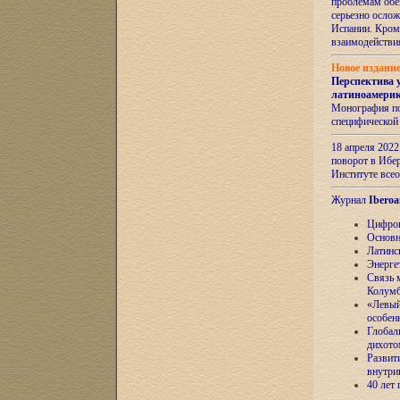
проблемам обе
серьезно ослож
Испании. Кром
взаимодейств
Новое издани
Перспектива 
латиноамери
Монография по
специфической
18 апреля 202
поворот в Ибер
Институте все
Журнал
Iberoa
Цифров
Основн
Латинс
Энерге
Связь 
Колум
«Левый
особен
Глобал
дихото
Развит
внутри
40 лет