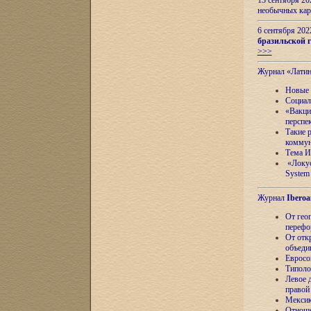
13 сентября 2
необычных кар
6 сентября 20
бразильской г
>>>
Журнал «Лати
Новые 
Социал
«Вакци
перспе
Такие 
коммун
Тема И
«Локус
System 
Журнал
Iberoa
От гео
перефо
От отк
объеди
Евросо
Типоло
Левое д
правой
Мексик
Отноше