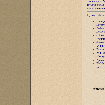
3 февраля 202
теоретический 
политически
Журнал «Лати
Гражда
социал
Война 
основ 
«Никог
Голлан
Фактор
Боливи
Влияни
Роль к
в Колу
Археол
El Caba
коллек
ГЛАВНАЯ