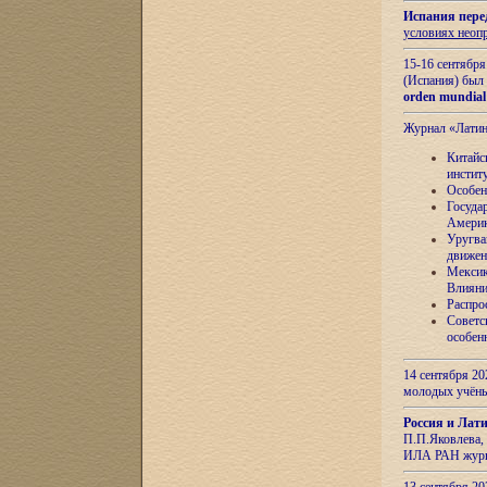
Испания пере
условиях неоп
15-16 сентябр
(Испания) был
orden mundial
Журнал «Лати
Китайс
инстит
Особен
Госуда
Амери
Уругва
движен
Мексик
Влияни
Распро
Советс
особен
14 сентября 20
молодых учён
Россия и Лат
П.П.Яковлева, 
ИЛА РАН журн