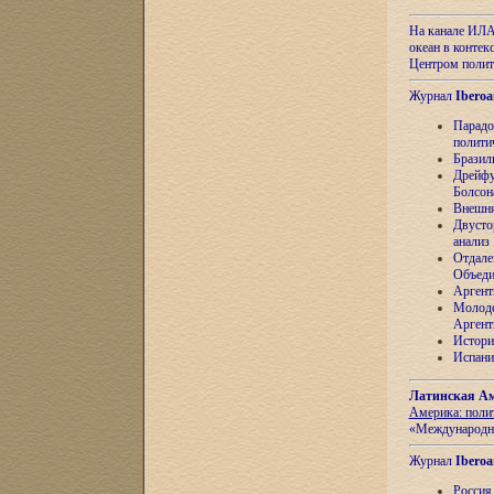
На канале ИЛА
океан в контек
Центром полит
Журнал
Iberoa
Парадо
полити
Бразил
Дрейфу
Болсон
Внешня
Двусто
анализ
Отдале
Объеди
Аргент
Молоде
Аргент
Истори
Испани
Латинская Ам
Америка: поли
«Международн
Журнал
Iberoa
Россия