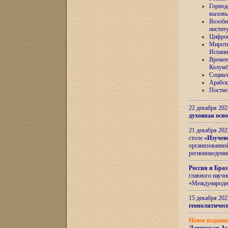
Горнод
вызов
Возобн
инстит
Цифров
Миротв
Испани
Времен
Колумб
Социал
Арабск
Постмо
22 декабря 20
духовная осн
21 декабря 20
столе
«Изучен
организованно
регионоведени
Россия и Бра
главного науч
«Международн
15 декабря 20
геополитическ
Новое издани