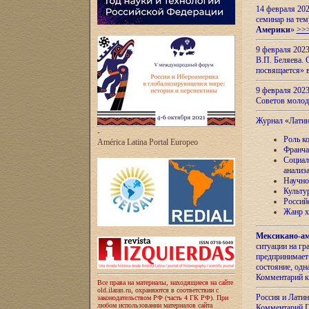
14 февраля 202
семинар на тем
Америки
»
>>
9 февраля 202
В.П. Беляева. 
посвящается» 
9 февраля 2023
Советов моло
Журнал «Лати
-
Роль к
América Latina Portal Europeo
Франча
Социал
анализ
Научно
Культу
Россий
Жанр х
Мексикано-ам
ситуации на г
предпринимает
состояние, одн
Комментарий к
Все права на материалы, находящиеся на сайте
old.ilaran.ru, охраняются в соответствии с
Россия и Лати
законодательством РФ (часть 4 ГК РФ). При
любом использовании материалов сайта
Комментарий П.