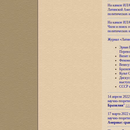
На канале ИЛА
Латинской Амер
политических
На канале ИЛА
Чили и поиск о
политических
Журнал «Лати
Эрнан 
Перево
Визит 
Феноме
Венесу
Бразил
Культ 
Дискус
выступ
СССР и
14 апреля 2022
научно-теорети
Бразилии
"
>>
17 марта 2022 
научно-теорети
Америке: сра