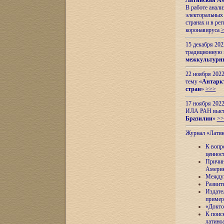
Латинская Ам
В работе анал
электоральных 
странах и в ре
коронавируса
15 декабря 20
традиционную
межкультурны
22 ноября 2022
тему «
Антаркт
стран
»
>>>
17 ноября 2022
ИЛА РАН высту
Бразилии
»
>>
Журнал «Лати
К вопр
ценнос
Причин
Амери
Междун
Развит
Издате
пример
«Докто
К поис
латино