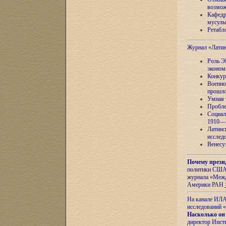
возмож
Кафедр
мусуль
Ретабло
Журнал «Лати
Роль Э
эконом
Конкур
Военно
прошло
Умная 
Пробле
Социал
1910—1
Латинс
исслед
Венесу
Почему прези
политики США 
журнала «Межд
Америки РАН
На канале ИЛА
исследований «
Насколько он
директор Инст