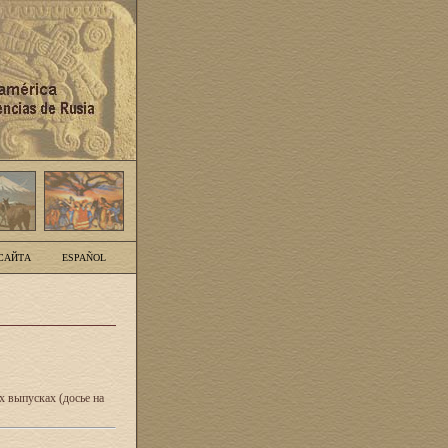
САЙТА
ESPAÑOL
 выпусках (досье на