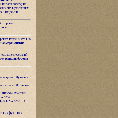
ентности
 и итоги последних
ских сил в различных
ов и пандемии
РАН провел
рика:
рошел круглый стол на
иноамериканских
ических исследований
дентских выборов в
ни социума. Духовно-
м в странах Латинской
 Латинской Америки
XX века
евых в XX веке. На
ческих функциях