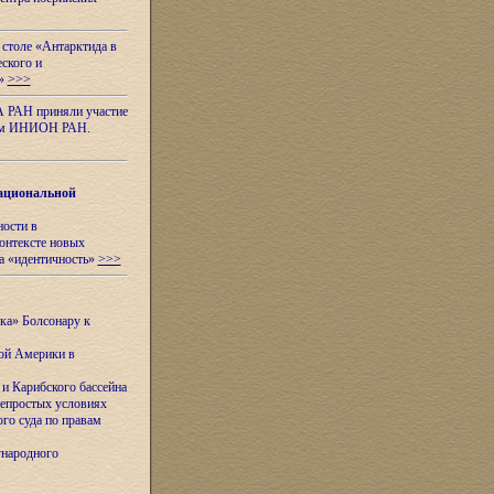
 столе «Антарктида в
еского и
я»
>>>
А РАН приняли участие
нном ИНИОН РАН.
ациональной
ности в
контексте новых
а «идентичность»
>>>
ска» Болсонару к
кой Америки в
и Карибского бассейна
непростых условиях
го суда по правам
ународного