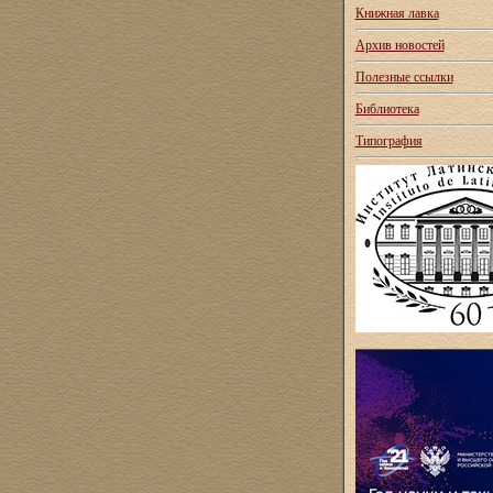
Книжная лавка
Архив новостей
Полезные ссылки
Библиотека
Типография