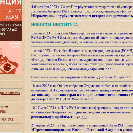
4-6 октября 2023 г. Санкт-Петербургский государственный универс
Латинской Америки РАН проводят шестой международный форум 
Ибероамерика в турбулентном мире: история и современность
НОВОСТИ ИНСТИТУТА
1 июня 2023 г. приказом Министерства науки и высшего образован
РАН и ИКСА РАН был создан объединенный совет по защите диссер
ученой степени кандидата наук, на соискание ученой степени доктор
1 июня 2023 г. Российский совет по международным делам (РСМД)
Институтом Латинской Америки Российской академии наук провели
«Сотрудничество России и латиноамериканских стран в новых услов
экономического роста?», посвященный текущим проблемам и персп
экономического сотрудничества между странами
>>>
Научный семинар, посвященный 200-летию Доктрины Монро
>>>
18 мая 2023 г. на Общем собрании Отделения глобальных проблем
отношений РАН с докладом на тему «
Левый тренд в политическ
ия о защитах
латиноамериканских стран и его проявление в отношениях с 
директора ИЛА РАН Д.М. Розенталь
>>>
телей
16-17 мая 2023 г. в ИЛА РАН прошла конференция молодых латин
ира
«
Латинская Америка: молодые исследователи в поиске нового 
региональную проблематику
»
>>>
 ИЛА РАН
27 апреля 2023 г. в Институте Китая и современной Азии РАН про
«
Перепозиционирование Китая в Латинской
Америке в услови