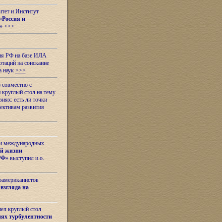
итет и Институт
«
Россия и
»
>>>
ия РФ на базе ИЛА
таций на соискание
а наук
>>>
 совместно с
 круглый стол на тему
иях: есть ли точки
ективам развития
 и международных
ой жизни
РФ
» выступил и.о.
оамериканистов
взгляда на
шел круглый стол
ях турбулентности