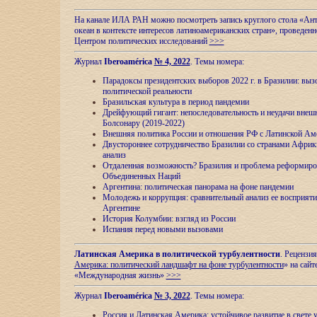
На канале ИЛА РАН можно посмотреть запись круглого стола «Ан
океан в контексте интересов латиноамериканских стран», проведенн
Центром политических исследований
>>>
Журнал
Iberoamérica
№ 4, 2022
. Темы номера:
Парадоксы президентских выборов 2022 г. в Бразилии: выз
политической реальности
Бразильская культура в период пандемии
Дрейфующий гигант: непоследовательность и неудачи внеш
Болсонару (2019-2022)
Внешняя политика России и отношения РФ с Латинской Ам
Двустороннее сотрудничество Бразилии со странами Африк
анализ
Отдаленная возможность? Бразилия и проблема реформиро
Объединенных Наций
Аргентина: политическая панорама на фоне пандемии
Молодежь и коррупция: сравнительный анализ ee восприяти
Аргентине
История Колумбии: взгляд из России
Испания перед новыми вызовами
Латинская Америка в политической турбулентности
. Рецензия
Америка: политический ландшафт на фоне турбулентности
» на сайт
«Международная жизнь»
>>>
Журнал
Iberoamérica
№ 3, 2022
. Темы номера:
Россия и Латинская Америка: устойчивое развитие в свете 