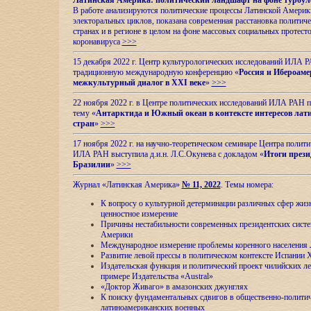
Латинская Америка: политический ландшафт на фоне турбул
В работе анализируются политические процессы Латинской Америки
электоральных циклов, показана современная расстановка политиче
странах и в регионе в целом на фоне массовых социальных протест
коронавируса
>>>
15 декабря 2022 г. Центр культурологических исследований ИЛА 
традиционную международную конференцию «
Россия и Ибероаме
межкультурный диалог в XXI веке
»
>>>
22 ноября 2022 г. в Центре политических исследований ИЛА РАН п
тему «
Антарктида и Южный океан в контексте интересов лат
стран
»
>>>
17 ноября 2022 г. на научно-теоретическом семинаре Центра полит
ИЛА РАН выступила д.и.н. Л.С.Окунева с докладом «
Итоги прези
Бразилии
»
>>>
Журнал «Латинская Америка»
№ 11, 2022
. Темы номера:
К вопросу о культурной детерминации различных сфер жиз
ценностное измерение
Причины нестабильности современных президентских систе
Америки
Международное измерение проблемы коренного населения
Развитие левой прессы в политическом контексте Испании 
Издательская функция и политический проект чилийских л
примере Издательства «Austral»
«Доктор Живаго» в амазонских джунглях
К поиску фундаментальных сдвигов в общественно-полити
латиноамериканских военных