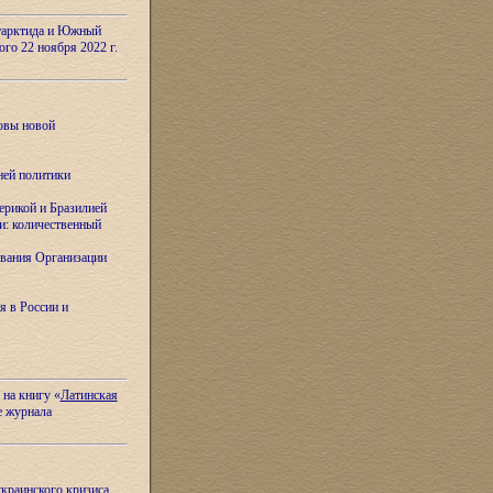
тарктида и Южный
ого 22 ноября 2022 г.
овы новой
ней политики
ерикой и Бразилией
и: количественный
вания Организации
я в России и
 на книгу «
Латинская
е журнала
украинского кризиса