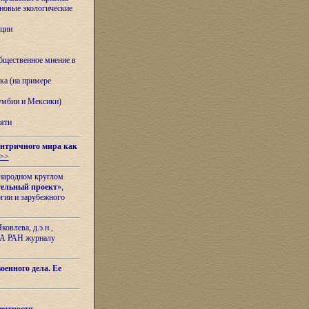
овые экологические
ации
бщественное мнение в
ка (на примере
лумбии и Мексики)
яти
нтричного мира как
>>
ународном круглом
тельный проект
»,
гии и зарубежного
овлева, д.э.н.,
ИЛА РАН журналу
оенного дела. Ее