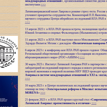
международных отношений
», организованный совместно двумя 
институтами
>>>
Латиноамериканский визит Лаврова в режиме стресс-теста. Россия 
уточняют приоритеты сотрудничества. Комментарий П.П.Яковлева, д
научного сотрудника Центра иберийских исследований ИЛА РАН в 
>>>
13 апреля 2023 г. в ИЛА РАН прошла встреча, посвященная пробл
Южной Атлантики и спорных
Фолклендских (Мальвинских) остро
11 апреля 2023 г. в ИЛА РАН выступил посол Мексиканских Соед
Эдуардо Вильегас Мехиас c докладом «
Политическая панорама 
6 апреля 2023 г. в конференц-зале ИЛА РАН прошло годовое Обще
Региональной общественной организации «Ассоциация исследовате
ибероамериканского мира» (РОО «АИИМ»)
>>>
30 марта 2023 г. Институт Латинской Америки РАН в партнерстве
лабораторией исследований мирового порядка и нового регионализ
мировой экономики и мировой политики НИУ ВШЭ проводит круг
Америка в системе международных отношений в XXI в.: взгляд
>>>
16 марта 2023 г. в Центре политических исследований прошел науч
семинар на тему «
Электоральная реформа в Мексике: испытани
MORENA
»
>>>
21 февраля 2023 г. в ИЛА РАН прошел круглый стол «
Современны
Латинской Америке: преемственность и отличия
»
>>>