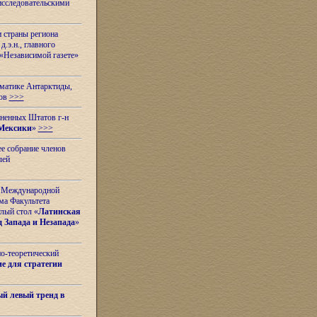
исследовательскими
и страны региона
.э.н., главного
«Независимой газете»
ематике Антарктиды,
вов
>>>
иненных Штатов г-н
Мексики
»
>>>
е собрание членов
лей
 с Международной
ма Факультета
лый стол «
Латинская
 Запада и Незапада
»
но-теоретический
е для стратегии
й левый тренд в