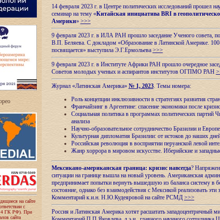
14 февраля 2023 г. в Центре политических исследований прошел на
семинар на тему «
Китайская инициатива BRI в геополитическо
Америки
»
>>>
9 февраля 2023 г. в ИЛА РАН прошло заседание Ученого совета, п
В.П. Беляева. С докладом «Образование в Латинской Америке. 100
посвящается» выступила Э.Г.Ермольева
>>>
9 февраля 2023 г. в Институте Африки РАН прошло очередное засе
Советов молодых ученых и аспирантов институтов ОГПМО РАН
>
Журнал «Латинская Америка»
№ 1, 2023
. Темы номера:
Роль концепции инклюзивности в стратегиях развития стр
ropeo
Франчайзинг в Аргентине: спасение экономики после кризи
Социальная политика в программах политических партий Чи
анализа
Научно-образовательное сотрудничество Бразилии и Европе
Культурная дипломатия Бразилии: от истоков до наших дне
Российская революция в восприятии перуанской левой инт
Жанр хоррора в мировом искусстве. Иберийские и западн
Мексикано-американская граница: кризис навсегда
? Напряжен
ситуации на границе вышла на новый уровень. Американская адми
предпринимает попытки вернуть вышедшую из баланса систему в б
состояние, однако без взаимодействия с Мексикой реализовать эти 
Комментарий к.и.н. Н.Ю.Кудеяровой на сайте РСМД
>>>
одящиеся на сайте
оответствии с
Россия и Латинская Америка хотят расшатать западоцентричный м
 4 ГК РФ). При
лов сайта
Комментарий П.П.Яковлева, д.э.н., главного научного сотрудника 