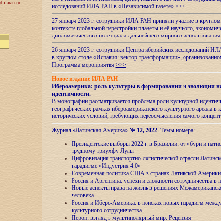
d.ilaran.ru
исследований ИЛА РАН в «Независимой газете»
>>>
27 января 2023 г. сотрудники ИЛА РАН приняли участие в круглом
контексте глобальной перестройки планеты и её научного, экономич
дипломатического потенциала дальнейшего мирного использовани
26 января 2023 г. сотрудники Центра иберийских исследований ИЛ
в круглом столе «Испания: вектор трансформации», организова
Программа мероприятия
>>>
Новое издание ИЛА РАН
Ибероамерика: роль культуры в формировании и эволюции н
идентичности
.
В монографии рассматривается проблема роли культурной идентич
географических рамках ибероамериканского культурного ареала в 
исторических условий, требующих переосмысления самого концепт
Журнал «Латинская Америка»
№ 12, 2022
. Темы номера:
Президентские выборы 2022 г. в Бразилии: от «бури и нати
трудному триумфу Лулы
Цифровизация транспортно-логистической отрасли Латинс
парадигме «Индустрия 4.0»
Современная политика США в странах Латинской Америки 
Россия и Аргентина: успехи и сложности сотрудничества в 
Новые аспекты права на жизнь в решениях Межамериканско
человека
Россия и Иберо-Америка: в поисках новых парадигм межд
культурного сотрудничества
Перон: взгляд в мультиполярный мир. Рецензия