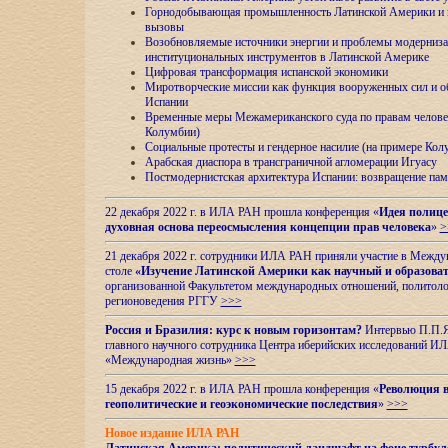
Горнодобывающая промышленность Латинской Америки и н
вызовы
Возобновляемые источники энергии и проблемы модерниз
институциональных инструментов в Латинской Америке
Цифровая трансформация испанской экономики
Миротворческие миссии как функция вооруженных сил и о
Испании
Временные меры Межамериканского суда по правам челове
Колумбии)
Социальные протесты и гендерное насилие (на примере Ко
Арабская диаспора в трансграничной агломерации Игуасу
Постмодернистская архитектура Испании: возвращение пам
22 декабря 2022 г. в ИЛА РАН прошла конференция «
Идея полице
духовная основа переосмысления концепции прав человека
»
>
21 декабря 2022 г. сотрудники ИЛА РАН приняли участие в Межд
столе
«Изучение Латинской Америки как научный и образова
организованной Факультетом международных отношений, политоло
регионоведения
РГГУ
>>>
Россия и Бразилия: курс к новым горизонтам?
Интервью П.П.Як
главного научного сотрудника Центра иберийских исследований 
«Международная жизнь»
>>>
15 декабря 2022 г. в ИЛА РАН прошла конференция «
Революция в
геополитические и геоэкономические последствия
»
>>>
Новое издание ИЛА РАН