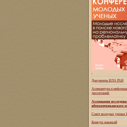
Документы ИЛА РАН
Аспирантура и
информац
диссертаций
Ассоциация исследова
ибероамериканского м
Совет молодых ученых
Конкурс вакансий