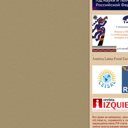
-
América Latina Portal Eu
Все права на материалы, нах
old.ilaran.ru, охраняются в с
законодательством РФ (часть
любом использовании материа