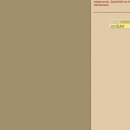
гиперссылка (hyperlink) на ol
обязательна.