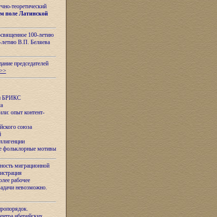
учно-теоретический
м поле Латинской
освященное 100-летию
-летию В.П. Беляева
дание председателей
>>
ан БРИКС
са
ли: опыт контент-
йского союза
й
еллигенции
ые фольклорные мотивы
ность миграционной
нистрация
олее рабочее
задачи невозможно.
иропорядок.
Центра иберийских