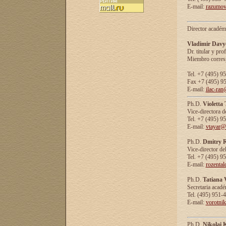
E-mail:
razumov
Director académ
Vladimir Davy
Dr. titular y prof
Miembro corresp
Tel. +7 (495) 9
Fax +7 (495) 9
E-mail:
ilac-ran
Ph.D.
Violetta
Vice-directora d
Tel. +7 (495) 9
E-mail:
vtayar@
Ph.D.
Dmitry R
Vice-director de
Tel. +7 (495) 9
E-mail:
rozenta
Ph.D.
Tatiana 
Secretaria acad
Tel. (495) 951-
E-mail:
vorotni
Ph.D.
Nikolai 