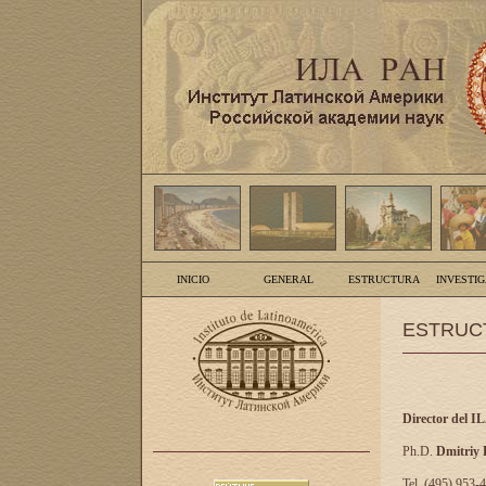
INICIO
GENERAL
ESTRUCTURA
INVESTI
ESTRUC
Director del I
Ph.D.
Dmitriy
Tel. (495) 953-