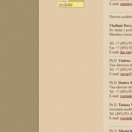
E-mail:
razumov
Director académ
Vladimir Davy
Dr. titular y prof
Miembro corresp
Tel. +7 (495) 9
Fax +7 (495) 9
E-mail:
ilac-ran
Ph.D.
Violetta
Vice-directora d
Tel. +7 (495) 9
E-mail:
vtayar@
Ph.D.
Dmitry R
Vice-director de
Tel. +7 (495) 9
E-mail:
rozenta
Ph.D.
Tatiana 
Secretaria acad
Tel. (495) 951-
E-mail:
vorotni
Ph.D.
Nikolai 