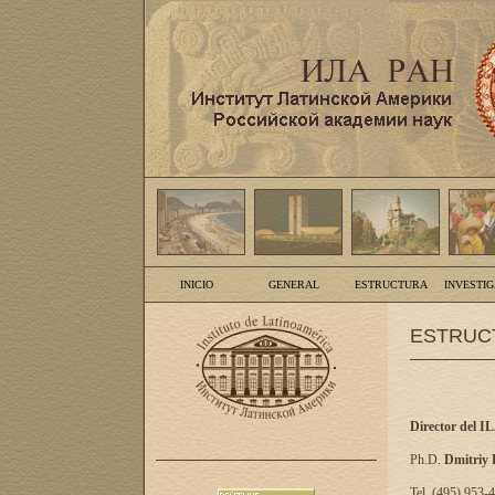
INICIO
GENERAL
ESTRUCTURA
INVESTI
ESTRUC
Director del I
Ph.D.
Dmitriy
Tel. (495) 953-