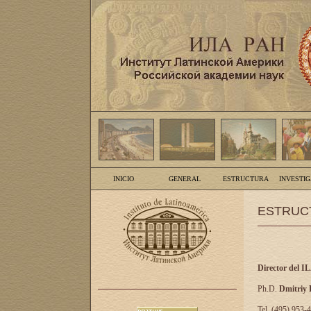
INICIO
GENERAL
ESTRUCTURA
INVESTI
ESTRUC
Director del I
Ph.D.
Dmitriy
Tel. (495) 953-