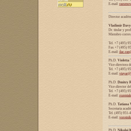
E-mail:
razumov
Director académ
Vladimir Davy
Dr. titular y prof
Miembro corresp
Tel. +7 (495) 9
Fax +7 (495) 9
E-mail:
ilac-ran
Ph.D.
Violetta
Vice-directora d
Tel. +7 (495) 9
E-mail:
vtayar@
Ph.D.
Dmitry R
Vice-director de
Tel. +7 (495) 9
E-mail:
rozenta
Ph.D.
Tatiana 
Secretaria acad
Tel. (495) 951-
E-mail:
vorotni
Ph.D.
Nikolai 