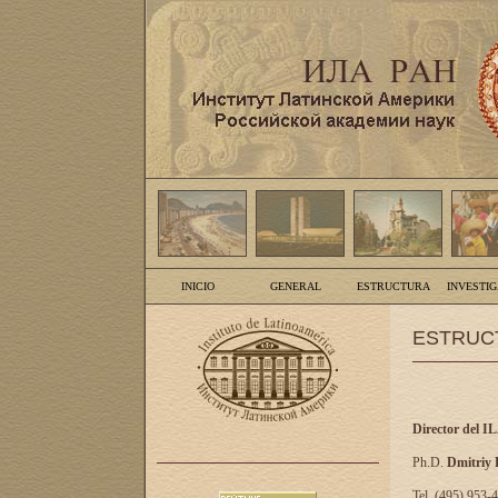
INICIO
GENERAL
ESTRUCTURA
INVESTI
ESTRUC
Director del I
Ph.D.
Dmitriy
Tel. (495) 953-