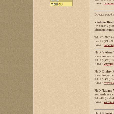
E-mail:
razumov
Director académ
Vladimir Davy
Dr. titular y prof
Miembro corresp
Tel. +7 (495) 9
Fax +7 (495) 9
E-mail:
ilac-ran
Ph.D.
Violetta
Vice-directora d
Tel. +7 (495) 9
E-mail:
vtayar@
Ph.D.
Dmitry R
Vice-director de
Tel. +7 (495) 9
E-mail:
rozenta
Ph.D.
Tatiana 
Secretaria acad
Tel. (495) 951-
E-mail:
vorotni
Ph.D.
Nikolai 