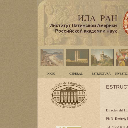
INICIO
GENERAL
ESTRUCTURA
INVESTI
ESTRUC
Director del I
Ph.D.
Dmitriy
Tel. (495) 953-