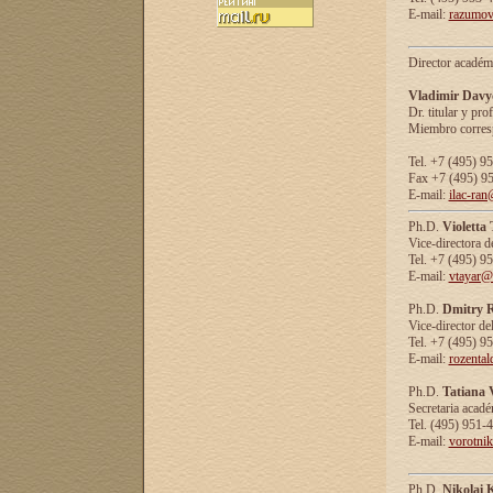
E-mail:
razumov
Director académ
Vladimir Davy
Dr. titular y prof
Miembro corresp
Tel. +7 (495) 9
Fax +7 (495) 9
E-mail:
ilac-ran
Ph.D.
Violetta
Vice-directora d
Tel. +7 (495) 9
E-mail:
vtayar@
Ph.D.
Dmitry R
Vice-director de
Tel. +7 (495) 9
E-mail:
rozenta
Ph.D.
Tatiana 
Secretaria acad
Tel. (495) 951-
E-mail:
vorotni
Ph.D.
Nikolai 