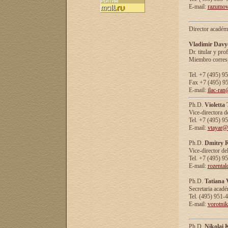
E-mail:
razumov
Director académ
Vladimir Davy
Dr. titular y prof
Miembro corresp
Tel. +7 (495) 9
Fax +7 (495) 9
E-mail:
ilac-ran
Ph.D.
Violetta
Vice-directora d
Tel. +7 (495) 9
E-mail:
vtayar@
Ph.D.
Dmitry R
Vice-director de
Tel. +7 (495) 9
E-mail:
rozenta
Ph.D.
Tatiana 
Secretaria acad
Tel. (495) 951-
E-mail:
vorotni
Ph.D.
Nikolai 