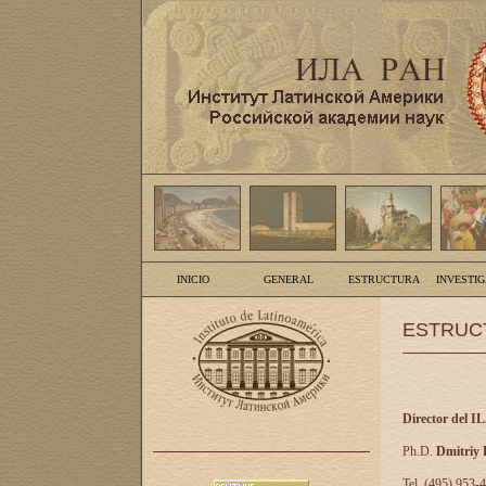
INICIO
GENERAL
ESTRUCTURA
INVESTI
ESTRUC
Director del I
Ph.D.
Dmitriy
Tel. (495) 953-