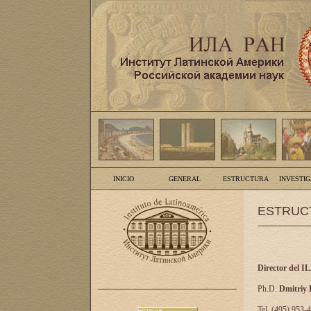
INICIO
GENERAL
ESTRUCTURA
INVESTI
ESTRUC
Director del I
Ph.D.
Dmitriy
Tel. (495) 953-