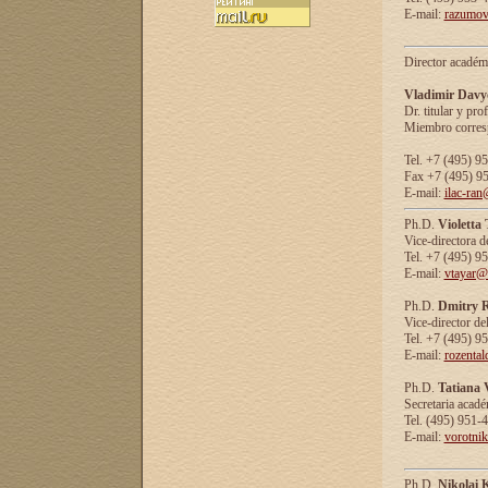
E-mail:
razumov
Director académ
Vladimir Davy
Dr. titular y prof
Miembro corresp
Tel. +7 (495) 9
Fax +7 (495) 9
E-mail:
ilac-ran
Ph.D.
Violetta
Vice-directora d
Tel. +7 (495) 9
E-mail:
vtayar@
Ph.D.
Dmitry R
Vice-director de
Tel. +7 (495) 9
E-mail:
rozenta
Ph.D.
Tatiana 
Secretaria acad
Tel. (495) 951-
E-mail:
vorotni
Ph.D.
Nikolai 