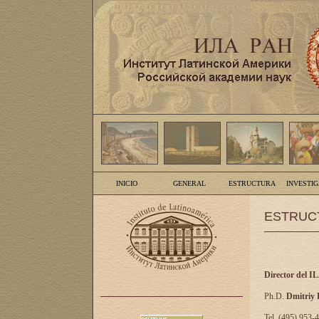
INICIO
GENERAL
ESTRUCTURA
INVESTI
ESTRUC
Director del I
Ph.D.
Dmitriy
Tel. (495) 953-