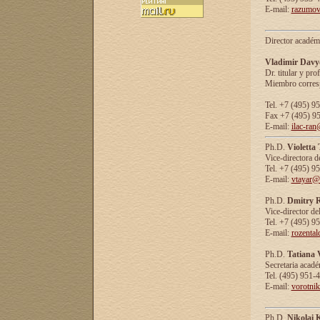
E-mail:
razumov
Director académ
Vladimir Davy
Dr. titular y prof
Miembro corresp
Tel. +7 (495) 9
Fax +7 (495) 9
E-mail:
ilac-ran
Ph.D.
Violetta
Vice-directora d
Tel. +7 (495) 9
E-mail:
vtayar@
Ph.D.
Dmitry R
Vice-director de
Tel. +7 (495) 9
E-mail:
rozenta
Ph.D.
Tatiana 
Secretaria acad
Tel. (495) 951-
E-mail:
vorotni
Ph.D.
Nikolai 