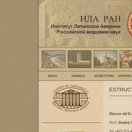
INICIO
GENERAL
ESTRUCTURA
INVESTI
ESTRUC
Director del I
Ph.D.
Dmitriy
Tel. (495) 953-