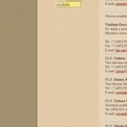
E-mail:
razumov
Director académ
Vladimir Davy
Dr. titular y prof
Miembro corresp
Tel. +7 (495) 9
Fax +7 (495) 9
E-mail:
ilac-ran
Ph.D.
Violetta
Vice-directora d
Tel. +7 (495) 9
E-mail:
vtayar@
Ph.D.
Dmitry R
Vice-director de
Tel. +7 (495) 9
E-mail:
rozenta
Ph.D.
Tatiana 
Secretaria acad
Tel. (495) 951-
E-mail:
vorotni
Ph.D.
Nikolai 