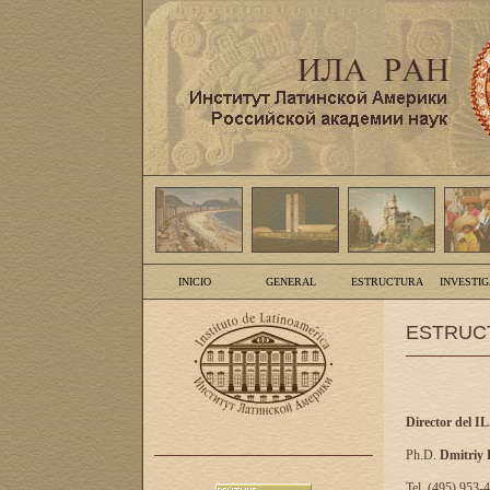
INICIO
GENERAL
ESTRUCTURA
INVESTI
ESTRUC
Director del I
Ph.D.
Dmitriy
Tel. (495) 953-