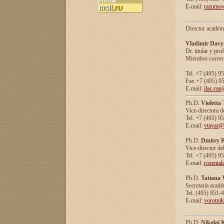
E-mail:
razumov
Director académ
Vladimir Davy
Dr. titular y prof
Miembro corresp
Tel. +7 (495) 9
Fax +7 (495) 9
E-mail:
ilac-ran
Ph.D.
Violetta
Vice-directora d
Tel. +7 (495) 9
E-mail:
vtayar@
Ph.D.
Dmitry R
Vice-director de
Tel. +7 (495) 9
E-mail:
rozenta
Ph.D.
Tatiana 
Secretaria acad
Tel. (495) 951-
E-mail:
vorotni
Ph.D.
Nikolai 