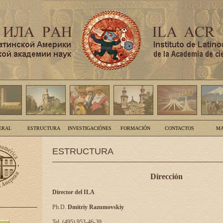
ERAL
ESTRUCTURA
INVESTIGACIÓNES
FORMACIÓN
CONTACTOS
MA
ESTRUCTURA
Dirección
Director del ILA
Ph.D.
Dmitriy Razumovskiy
Tel. (495) 953-46-39