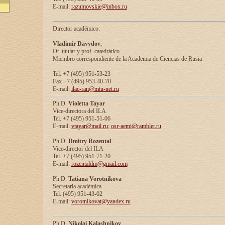
E-mail:
razumovskie@inbox.ru
Director académico:
Vladimir Davydov
,
Dr. titular y prof. catedrático
Miembro correspondiente de la Academia de Ciencias de Rusia
Tel. +7 (495) 951-53-23
Fax +7 (495) 953-40-70
E-mail:
ilac-ran@mtu-net.ru
Ph.D.
Violetta Tayar
Vice-directora del ILA
Tel. +7 (495) 951-51-06
E-mail:
vtayar@mail.ru
;
osr-aemi@rambler.ru
Ph.D.
Dmitry Rozental
Vice-director del ILA
Tel. +7 (495) 951-71-20
E-mail:
rozentaldm@gmail.com
Ph.D.
Tatiana Vorotnikova
Secretaria académica
Tel. (495) 951-43-02
E-mail:
vorotnikovat@yandex.ru
Ph.D.
Nikolai Kalashnikov