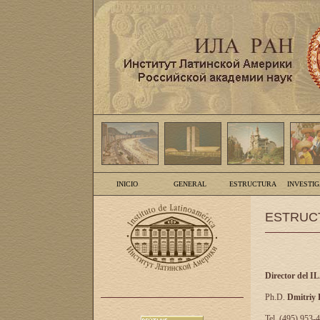
INICIO
GENERAL
ESTRUCTURA
INVESTI
ESTRUC
Director del I
Ph.D.
Dmitriy
Tel. (495) 953-