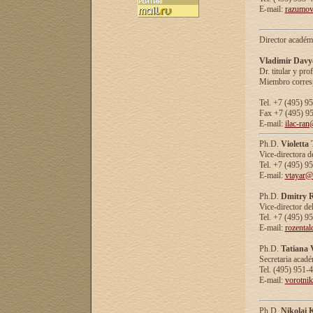
E-mail:
razumov
Director académ
Vladimir Davy
Dr. titular y prof
Miembro corresp
Tel. +7 (495) 9
Fax +7 (495) 9
E-mail:
ilac-ran
Ph.D.
Violetta
Vice-directora d
Tel. +7 (495) 9
E-mail:
vtayar@
Ph.D.
Dmitry R
Vice-director de
Tel. +7 (495) 9
E-mail:
rozenta
Ph.D.
Tatiana 
Secretaria acad
Tel. (495) 951-
E-mail:
vorotni
Ph.D.
Nikolai 