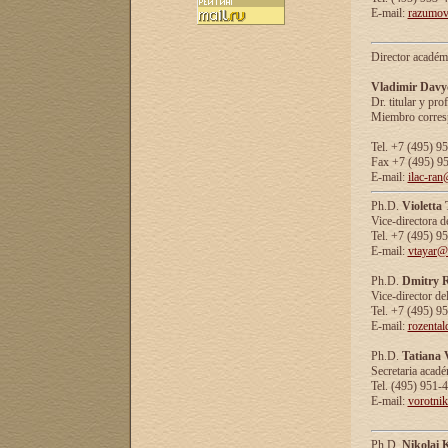
E-mail:
razumov
Director académ
Vladimir Davy
Dr. titular y prof
Miembro corresp
Tel. +7 (495) 9
Fax +7 (495) 9
E-mail:
ilac-ran
Ph.D.
Violetta
Vice-directora d
Tel. +7 (495) 9
E-mail:
vtayar@
Ph.D.
Dmitry R
Vice-director de
Tel. +7 (495) 9
E-mail:
rozenta
Ph.D.
Tatiana 
Secretaria acad
Tel. (495) 951-
E-mail:
vorotni
Ph.D.
Nikolai 