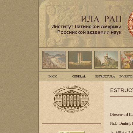
INICIO
GENERAL
ESTRUCTURA
INVESTI
ESTRUC
Director del I
Ph.D.
Dmitriy
Tel. (495) 953-