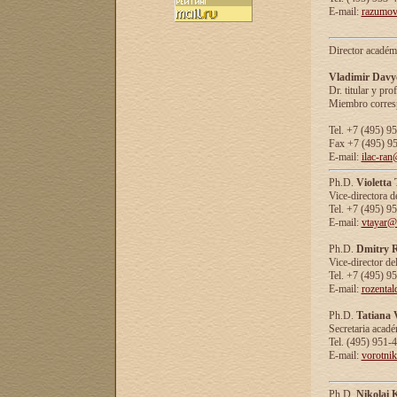
E-mail:
razumov
Director académ
Vladimir Davy
Dr. titular y prof
Miembro corresp
Tel. +7 (495) 9
Fax +7 (495) 9
E-mail:
ilac-ran
Ph.D.
Violetta
Vice-directora d
Tel. +7 (495) 9
E-mail:
vtayar@
Ph.D.
Dmitry R
Vice-director de
Tel. +7 (495) 9
E-mail:
rozenta
Ph.D.
Tatiana 
Secretaria acad
Tel. (495) 951-
E-mail:
vorotni
Ph.D.
Nikolai 