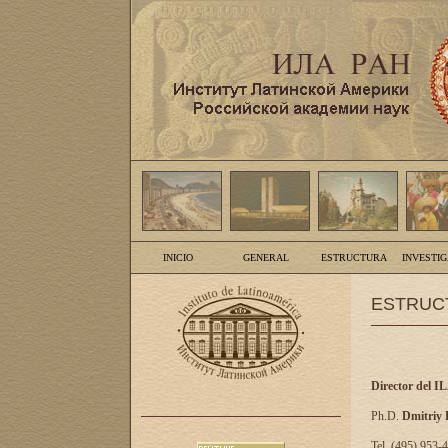
INICIO
GENERAL
ESTRUCTURA
INVESTI
ESTRUC
Director del I
Ph.D.
Dmitriy
Tel. (495) 953-