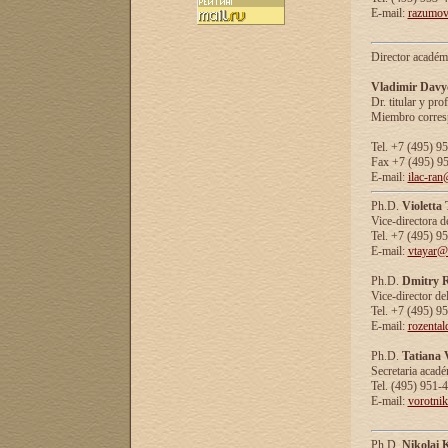
E-mail:
razumov
Director académ
Vladimir Davy
Dr. titular y prof
Miembro corresp
Tel. +7 (495) 9
Fax +7 (495) 9
E-mail:
ilac-ran
Ph.D.
Violetta
Vice-directora d
Tel. +7 (495) 9
E-mail:
vtayar@
Ph.D.
Dmitry R
Vice-director de
Tel. +7 (495) 9
E-mail:
rozenta
Ph.D.
Tatiana 
Secretaria acad
Tel. (495) 951-
E-mail:
vorotni
Ph.D.
Nikolai 