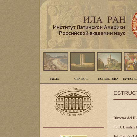
INICIO
GENERAL
ESTRUCTURA
INVESTI
ESTRUC
Director del I
Ph.D.
Dmitriy
Tel. (495) 953-