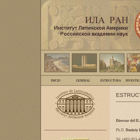
INICIO
GENERAL
ESTRUCTURA
INVESTI
ESTRUC
Director del I
Ph.D.
Dmitriy
Tel. (495) 953-