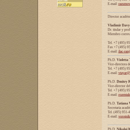
E-mail:
razumov
Director académ
Vladimir Davy
Dr. titular y prof
Miembro corresp
Tel. +7 (495) 9
Fax +7 (495) 9
E-mail:
ilac-ran
Ph.D.
Violetta
Vice-directora d
Tel. +7 (495) 9
E-mail:
vtayar@
Ph.D.
Dmitry R
Vice-director de
Tel. +7 (495) 9
E-mail:
rozenta
Ph.D.
Tatiana 
Secretaria acad
Tel. (495) 951-
E-mail:
vorotni
Ph.D.
Nikolai 