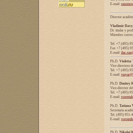
E-mail:
razumov
Director académ
Vladimir Davy
Dr. titular y prof
Miembro corresp
Tel. +7 (495) 9
Fax +7 (495) 9
E-mail:
ilac-ran
Ph.D.
Violetta
Vice-directora d
Tel. +7 (495) 9
E-mail:
vtayar@
Ph.D.
Dmitry R
Vice-director de
Tel. +7 (495) 9
E-mail:
rozenta
Ph.D.
Tatiana 
Secretaria acad
Tel. (495) 951-
E-mail:
vorotni
Ph.D.
Nikolai 