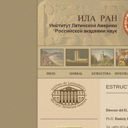
INICIO
GENERAL
ESTRUCTURA
INVESTI
ESTRUC
Director del I
Ph.D.
Dmitriy
Tel. (495) 953-