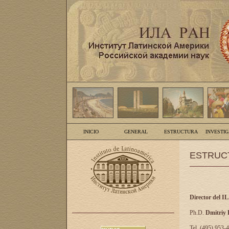
INICIO
GENERAL
ESTRUCTURA
INVESTI
ESTRUC
Director del I
Ph.D.
Dmitriy
Tel. (495) 953-