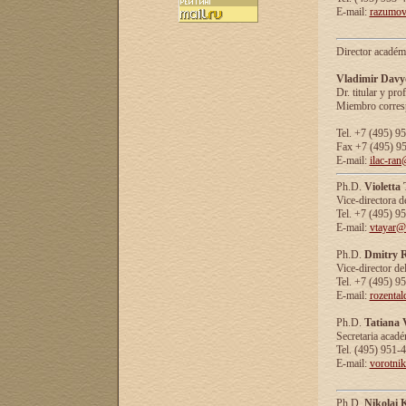
E-mail:
razumov
Director académ
Vladimir Davy
Dr. titular y prof
Miembro corresp
Tel. +7 (495) 9
Fax +7 (495) 9
E-mail:
ilac-ran
Ph.D.
Violetta
Vice-directora d
Tel. +7 (495) 9
E-mail:
vtayar@
Ph.D.
Dmitry R
Vice-director de
Tel. +7 (495) 9
E-mail:
rozenta
Ph.D.
Tatiana 
Secretaria acad
Tel. (495) 951-
E-mail:
vorotni
Ph.D.
Nikolai 