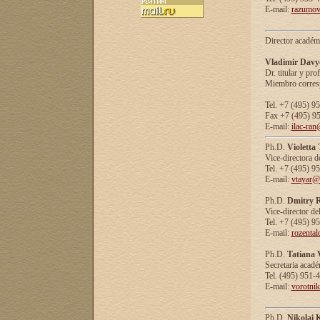
E-mail:
razumov
Director académ
Vladimir Davy
Dr. titular y prof
Miembro corresp
Tel. +7 (495) 9
Fax +7 (495) 9
E-mail:
ilac-ran
Ph.D.
Violetta
Vice-directora d
Tel. +7 (495) 9
E-mail:
vtayar@
Ph.D.
Dmitry R
Vice-director de
Tel. +7 (495) 9
E-mail:
rozenta
Ph.D.
Tatiana 
Secretaria acad
Tel. (495) 951-
E-mail:
vorotni
Ph.D.
Nikolai 