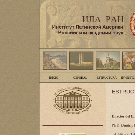
INICIO
GENERAL
ESTRUCTURA
INVESTI
ESTRUC
Director del I
Ph.D.
Dmitriy
Tel. (495) 953-