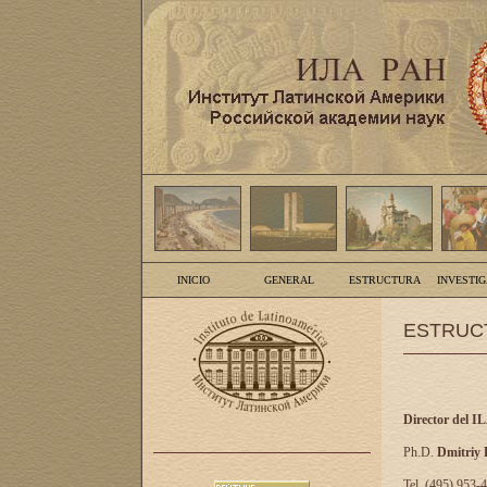
INICIO
GENERAL
ESTRUCTURA
INVESTI
ESTRUC
Director del I
Ph.D.
Dmitriy
Tel. (495) 953-