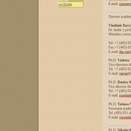
E-mail:
razumov
Director académ
Vladimir Davy
Dr. titular y prof
Miembro corresp
Tel. +7 (495) 9
Fax +7 (495) 9
E-mail:
ilac-ran
Ph.D.
Violetta
Vice-directora d
Tel. +7 (495) 9
E-mail:
vtayar@
Ph.D.
Dmitry R
Vice-director de
Tel. +7 (495) 9
E-mail:
rozenta
Ph.D.
Tatiana 
Secretaria acad
Tel. (495) 951-
E-mail:
vorotni
Ph.D.
Nikolai 