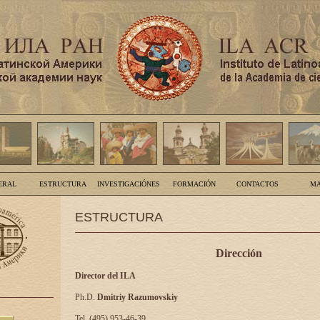
ERAL
ESTRUCTURA
INVESTIGACIÓNES
FORMACIÓN
CONTACTOS
MA
ESTRUCTURA
Dirección
Director del ILA
Ph.D.
Dmitriy Razumovskiy
Tel. (495) 953-46-39