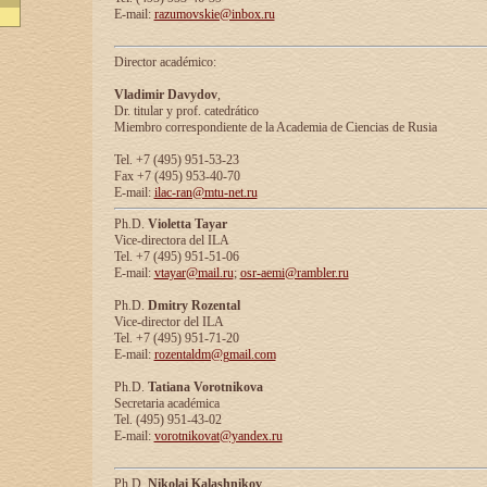
E-mail:
razumovskie@inbox.ru
Director académico:
Vladimir Davydov
,
Dr. titular y prof. catedrático
Miembro correspondiente de la Academia de Ciencias de Rusia
Tel. +7 (495) 951-53-23
Fax +7 (495) 953-40-70
E-mail:
ilac-ran@mtu-net.ru
Ph.D.
Violetta Tayar
Vice-directora del ILA
Tel. +7 (495) 951-51-06
E-mail:
vtayar@mail.ru
;
osr-aemi@rambler.ru
Ph.D.
Dmitry Rozental
Vice-director del ILA
Tel. +7 (495) 951-71-20
E-mail:
rozentaldm@gmail.com
Ph.D.
Tatiana Vorotnikova
Secretaria académica
Tel. (495) 951-43-02
E-mail:
vorotnikovat@yandex.ru
Ph.D.
Nikolai Kalashnikov