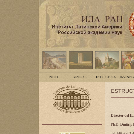
INICIO
GENERAL
ESTRUCTURA
INVESTI
ESTRUC
Director del I
Ph.D.
Dmitriy
Tel. (495) 953-