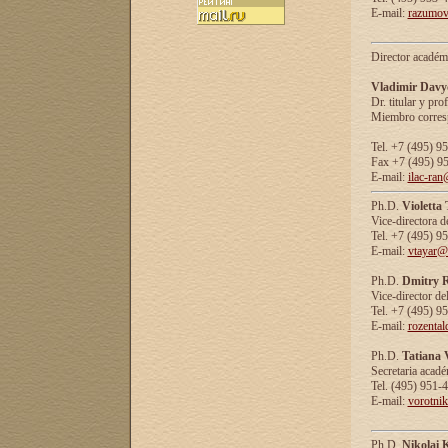
E-mail:
razumov
Director académ
Vladimir Davy
Dr. titular y prof
Miembro corresp
Tel. +7 (495) 9
Fax +7 (495) 9
E-mail:
ilac-ran
Ph.D.
Violetta
Vice-directora d
Tel. +7 (495) 9
E-mail:
vtayar@
Ph.D.
Dmitry R
Vice-director de
Tel. +7 (495) 9
E-mail:
rozenta
Ph.D.
Tatiana 
Secretaria acad
Tel. (495) 951-
E-mail:
vorotni
Ph.D.
Nikolai 