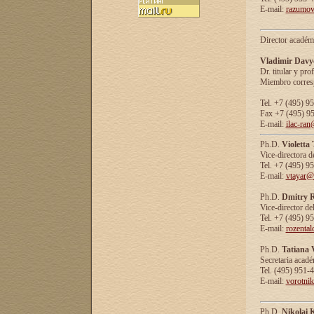
E-mail:
razumov
Director académ
Vladimir Davy
Dr. titular y prof
Miembro corresp
Tel. +7 (495) 9
Fax +7 (495) 9
E-mail:
ilac-ran
Ph.D.
Violetta
Vice-directora d
Tel. +7 (495) 9
E-mail:
vtayar@
Ph.D.
Dmitry R
Vice-director de
Tel. +7 (495) 9
E-mail:
rozenta
Ph.D.
Tatiana 
Secretaria acad
Tel. (495) 951-
E-mail:
vorotni
Ph.D.
Nikolai 