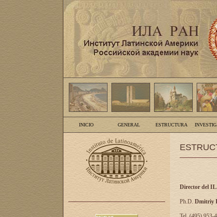
INICIO
GENERAL
ESTRUCTURA
INVESTI
ESTRUC
Director del I
Ph.D.
Dmitriy
Tel. (495) 953-