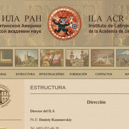
ERAL
ESTRUCTURA
INVESTIGACIÓNES
FORMACIÓN
CONTACTOS
MA
ESTRUCTURA
Dirección
Director del ILA
Ph.D.
Dmitriy Razumovskiy
Tel. (495) 953-46-39