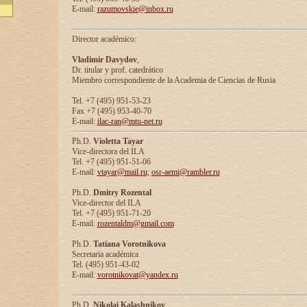
E-mail:
razumovskie@inbox.ru
Director académico:
Vladimir Davydov
,
Dr. titular y prof. catedrático
Miembro correspondiente de la Academia de Ciencias de Rusia
Tel. +7 (495) 951-53-23
Fax +7 (495) 953-40-70
E-mail:
ilac-ran@mtu-net.ru
Ph.D.
Violetta Tayar
Vice-directora del ILA
Tel. +7 (495) 951-51-06
E-mail:
vtayar@mail.ru
;
osr-aemi@rambler.ru
Ph.D.
Dmitry Rozental
Vice-director del ILA
Tel. +7 (495) 951-71-20
E-mail:
rozentaldm@gmail.com
Ph.D.
Tatiana Vorotnikova
Secretaria académica
Tel. (495) 951-43-02
E-mail:
vorotnikovat@yandex.ru
Ph.D.
Nikolai Kalashnikov