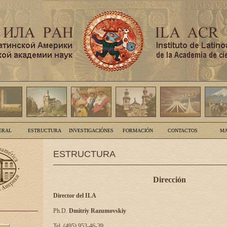
ERAL
ESTRUCTURA
INVESTIGACIÓNES
FORMACIÓN
CONTACTOS
MA
ESTRUCTURA
Dirección
Director del ILA
Ph.D.
Dmitriy Razumovskiy
Tel. (495) 953-46-39