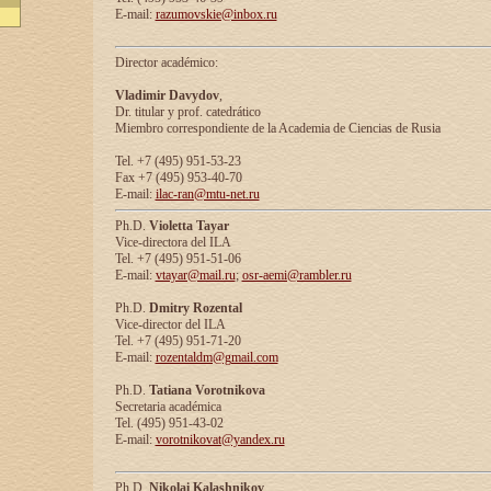
E-mail:
razumovskie@inbox.ru
Director académico:
Vladimir Davydov
,
Dr. titular y prof. catedrático
Miembro correspondiente de la Academia de Ciencias de Rusia
Tel. +7 (495) 951-53-23
Fax +7 (495) 953-40-70
E-mail:
ilac-ran@mtu-net.ru
Ph.D.
Violetta Tayar
Vice-directora del ILA
Tel. +7 (495) 951-51-06
E-mail:
vtayar@mail.ru
;
osr-aemi@rambler.ru
Ph.D.
Dmitry Rozental
Vice-director del ILA
Tel. +7 (495) 951-71-20
E-mail:
rozentaldm@gmail.com
Ph.D.
Tatiana Vorotnikova
Secretaria académica
Tel. (495) 951-43-02
E-mail:
vorotnikovat@yandex.ru
Ph.D.
Nikolai Kalashnikov