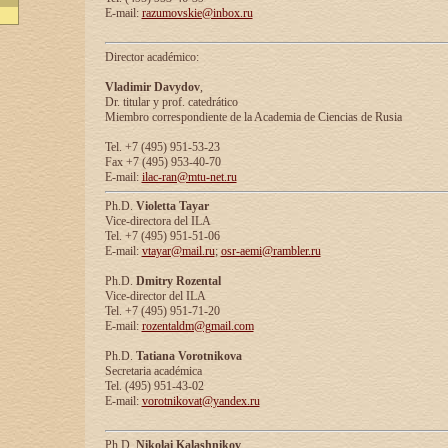
E-mail:
razumovskie@inbox.ru
Director académico:
Vladimir Davydov
,
Dr. titular y prof. catedrático
Miembro correspondiente de la Academia de Ciencias de Rusia
Tel. +7 (495) 951-53-23
Fax +7 (495) 953-40-70
E-mail:
ilac-ran@mtu-net.ru
Ph.D.
Violetta Tayar
Vice-directora del ILA
Tel. +7 (495) 951-51-06
E-mail:
vtayar@mail.ru
;
osr-aemi@rambler.ru
Ph.D.
Dmitry Rozental
Vice-director del ILA
Tel. +7 (495) 951-71-20
E-mail:
rozentaldm@gmail.com
Ph.D.
Tatiana Vorotnikova
Secretaria académica
Tel. (495) 951-43-02
E-mail:
vorotnikovat@yandex.ru
Ph.D.
Nikolai Kalashnikov