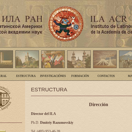
ERAL
ESTRUCTURA
INVESTIGACIÓNES
FORMACIÓN
CONTACTOS
MA
ESTRUCTURA
Dirección
Director del ILA
Ph.D.
Dmitriy Razumovskiy
Tel. (495) 953-46-39