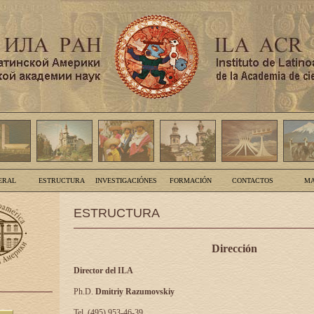
ERAL
ESTRUCTURA
INVESTIGACIÓNES
FORMACIÓN
CONTACTOS
MA
ESTRUCTURA
Dirección
Director del ILA
Ph.D.
Dmitriy Razumovskiy
Tel. (495) 953-46-39