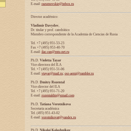
E-mail:
razumovskie@inbox.ru
Director académico:
Vladimir Davydov
,
Dr. titular y prof. catedrático
Miembro correspondiente de la Academia de Ciencias de Rusia
Tel. +7 (495) 951-53-23
Fax +7 (495) 953-40-70
E-mail:
ilac-ran@mtu-net.ru
Ph.D.
Violetta Tayar
Vice-directora del ILA
Tel. +7 (495) 951-51-06
E-mail:
vtayar@mail.ru
;
osr-aemi@rambler.ru
Ph.D.
Dmitry Rozental
Vice-director del ILA
Tel. +7 (495) 951-71-20
E-mail:
rozentaldm@gmail.com
Ph.D.
Tatiana Vorotnikova
Secretaria académica
Tel. (495) 951-43-02
E-mail:
vorotnikovat@yandex.ru
Ph.D.
Nikolai Kalashnikov