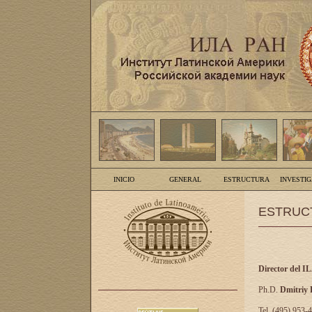
INICIO
GENERAL
ESTRUCTURA
INVESTI
ESTRUC
Director del I
Ph.D.
Dmitriy
Tel. (495) 953-