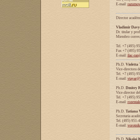
E-mail:
razumov
Director académ
Vladimir Davy
Dr. titular y prof
Miembro corresp
Tel. +7 (495) 9
Fax +7 (495) 9
E-mail:
ilac-ran
Ph.D.
Violetta
Vice-directora d
Tel. +7 (495) 9
E-mail:
vtayar@
Ph.D.
Dmitry R
Vice-director de
Tel. +7 (495) 9
E-mail:
rozenta
Ph.D.
Tatiana 
Secretaria acad
Tel. (495) 951-
E-mail:
vorotni
Ph.D.
Nikolai 