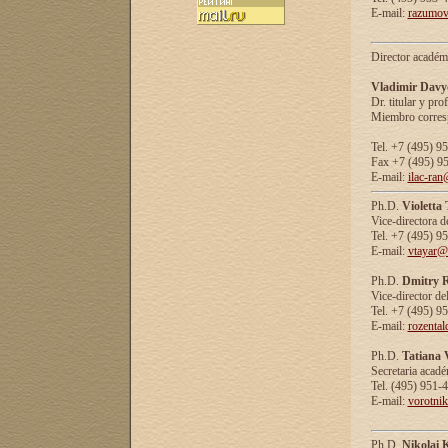
E-mail:
razumov
Director académ
Vladimir Davy
Dr. titular y prof
Miembro corresp
Tel. +7 (495) 9
Fax +7 (495) 9
E-mail:
ilac-ran
Ph.D.
Violetta
Vice-directora d
Tel. +7 (495) 9
E-mail:
vtayar@
Ph.D.
Dmitry R
Vice-director de
Tel. +7 (495) 9
E-mail:
rozenta
Ph.D.
Tatiana 
Secretaria acad
Tel. (495) 951-
E-mail:
vorotni
Ph.D.
Nikolai 