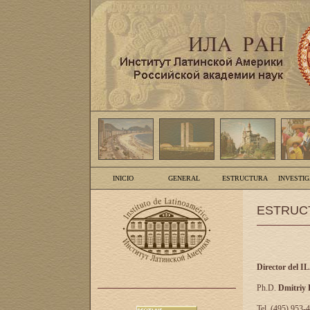
INICIO
GENERAL
ESTRUCTURA
INVESTI
ESTRUC
Director del I
Ph.D.
Dmitriy
Tel. (495) 953-