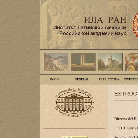
INICIO
GENERAL
ESTRUCTURA
INVESTI
ESTRUC
Director del I
Ph.D.
Dmitriy
Tel. (495) 953-