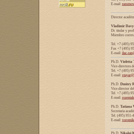
E-mail:
razumov
Director académ
Vladimir Davy
Dr. titular y prof
Miembro corresp
Tel. +7 (495) 9
Fax +7 (495) 9
E-mail:
ilac-ran
Ph.D.
Violetta
Vice-directora d
Tel. +7 (495) 9
E-mail:
vtayar@
Ph.D.
Dmitry R
Vice-director de
Tel. +7 (495) 9
E-mail:
rozenta
Ph.D.
Tatiana 
Secretaria acad
Tel. (495) 951-
E-mail:
vorotni
Ph.D.
Nikolai 