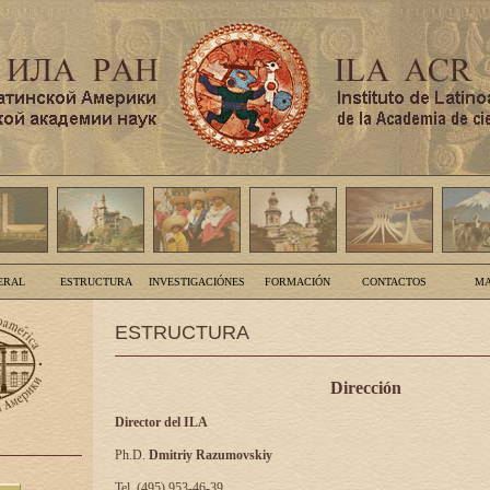
ERAL
ESTRUCTURA
INVESTIGACIÓNES
FORMACIÓN
CONTACTOS
MA
ESTRUCTURA
Dirección
Director del ILA
Ph.D.
Dmitriy Razumovskiy
Tel. (495) 953-46-39