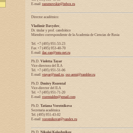
E-mail:
razumovskie@inbox.ru
Director académico:
Vladimir Davydov
,
Dr. titular y prof. catedrático
Miembro correspondiente de la Academia de Ciencias de Rusia
Tel. +7 (495) 951-53-23
Fax +7 (495) 953-40-70
E-mail:
ilac-ran@mtu-net.ru
Ph.D.
Violetta Tayar
Vice-directora del ILA
Tel. +7 (495) 951-51-06
E-mail:
vtayar@mail.ru
;
osr-aemi@rambler.ru
Ph.D.
Dmitry Rozental
Vice-director del ILA
Tel. +7 (495) 951-71-20
E-mail:
rozentaldm@gmail.com
Ph.D.
Tatiana Vorotnikova
Secretaria académica
Tel. (495) 951-43-02
E-mail:
vorotnikovat@yandex.ru
Ph.D.
Nikolai Kalashnikov