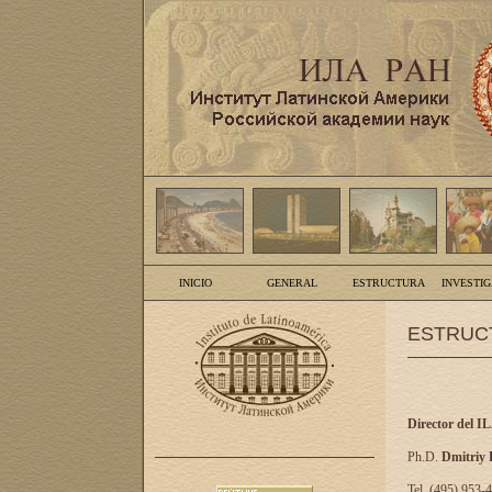
INICIO
GENERAL
ESTRUCTURA
INVESTI
ESTRUC
Director del I
Ph.D.
Dmitriy
Tel. (495) 953-