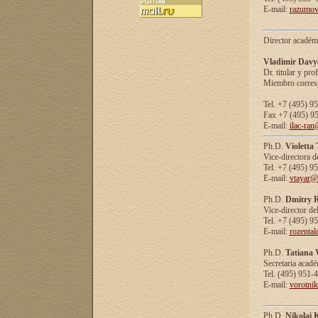
E-mail:
razumov
Director académ
Vladimir Davy
Dr. titular y prof
Miembro corresp
Tel. +7 (495) 9
Fax +7 (495) 9
E-mail:
ilac-ran
Ph.D.
Violetta
Vice-directora d
Tel. +7 (495) 9
E-mail:
vtayar@
Ph.D.
Dmitry R
Vice-director de
Tel. +7 (495) 9
E-mail:
rozenta
Ph.D.
Tatiana 
Secretaria acad
Tel. (495) 951-
E-mail:
vorotni
Ph.D.
Nikolai 