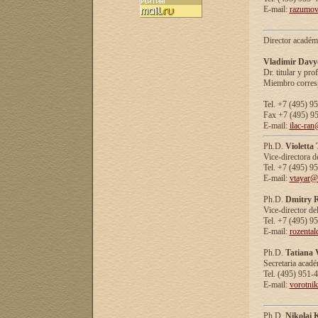
E-mail:
razumov
Director académ
Vladimir Davy
Dr. titular y prof
Miembro corresp
Tel. +7 (495) 9
Fax +7 (495) 9
E-mail:
ilac-ran
Ph.D.
Violetta
Vice-directora d
Tel. +7 (495) 9
E-mail:
vtayar@
Ph.D.
Dmitry R
Vice-director de
Tel. +7 (495) 9
E-mail:
rozenta
Ph.D.
Tatiana 
Secretaria acad
Tel. (495) 951-
E-mail:
vorotni
Ph.D.
Nikolai 