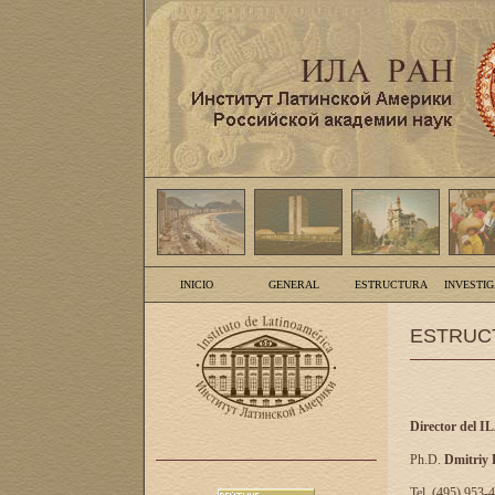
INICIO
GENERAL
ESTRUCTURA
INVESTI
ESTRUC
Director del I
Ph.D.
Dmitriy
Tel. (495) 953-