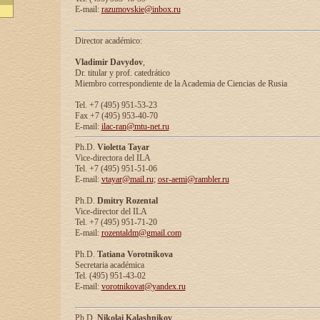
E-mail:
razumovskie@inbox.ru
Director académico:
Vladimir Davydov
,
Dr. titular y prof. catedrático
Miembro correspondiente de la Academia de Ciencias de Rusia
Tel. +7 (495) 951-53-23
Fax +7 (495) 953-40-70
E-mail:
ilac-ran@mtu-net.ru
Ph.D.
Violetta Tayar
Vice-directora del ILA
Tel. +7 (495) 951-51-06
E-mail:
vtayar@mail.ru
;
osr-aemi@rambler.ru
Ph.D.
Dmitry Rozental
Vice-director del ILA
Tel. +7 (495) 951-71-20
E-mail:
rozentaldm@gmail.com
Ph.D.
Tatiana Vorotnikova
Secretaria académica
Tel. (495) 951-43-02
E-mail:
vorotnikovat@yandex.ru
Ph.D.
Nikolai Kalashnikov