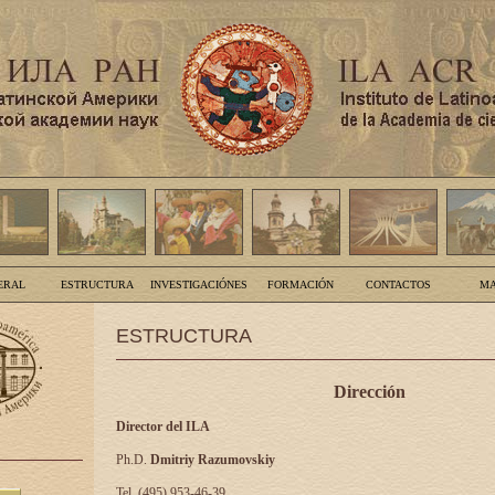
ERAL
ESTRUCTURA
INVESTIGACIÓNES
FORMACIÓN
CONTACTOS
MA
ESTRUCTURA
Dirección
Director del ILA
Ph.D.
Dmitriy Razumovskiy
Tel. (495) 953-46-39