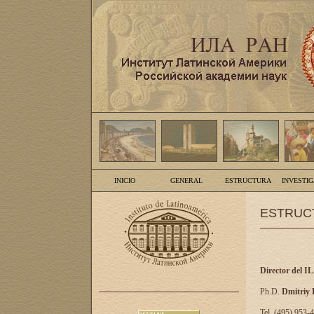
INICIO
GENERAL
ESTRUCTURA
INVESTI
ESTRUC
Director del I
Ph.D.
Dmitriy
Tel. (495) 953-