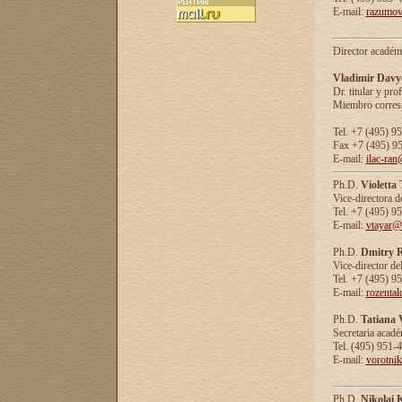
E-mail:
razumov
Director académ
Vladimir Davy
Dr. titular y prof
Miembro corresp
Tel. +7 (495) 9
Fax +7 (495) 9
E-mail:
ilac-ran
Ph.D.
Violetta
Vice-directora d
Tel. +7 (495) 9
E-mail:
vtayar@
Ph.D.
Dmitry R
Vice-director de
Tel. +7 (495) 9
E-mail:
rozenta
Ph.D.
Tatiana 
Secretaria acad
Tel. (495) 951-
E-mail:
vorotni
Ph.D.
Nikolai 