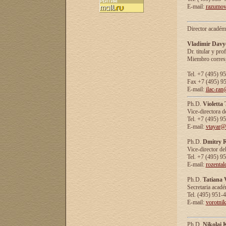
E-mail:
razumov
Director académ
Vladimir Davy
Dr. titular y prof
Miembro corresp
Tel. +7 (495) 9
Fax +7 (495) 9
E-mail:
ilac-ran
Ph.D.
Violetta
Vice-directora d
Tel. +7 (495) 9
E-mail:
vtayar@
Ph.D.
Dmitry R
Vice-director de
Tel. +7 (495) 9
E-mail:
rozenta
Ph.D.
Tatiana 
Secretaria acad
Tel. (495) 951-
E-mail:
vorotni
Ph.D.
Nikolai 