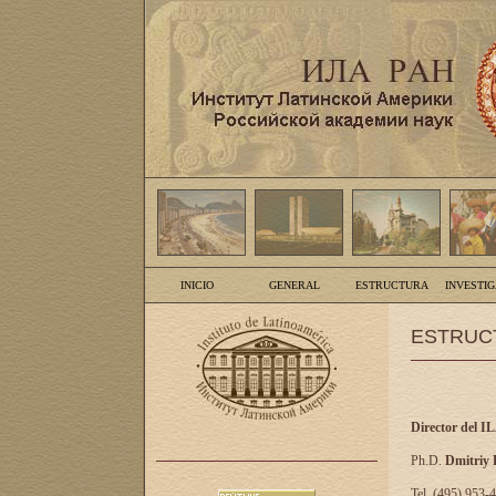
INICIO
GENERAL
ESTRUCTURA
INVESTI
ESTRUC
Director del I
Ph.D.
Dmitriy
Tel. (495) 953-