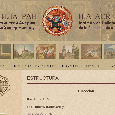
ERAL
ESTRUCTURA
INVESTIGACIÓNES
FORMACIÓN
CONTACTOS
MA
ESTRUCTURA
Dirección
Director del ILA
Ph.D.
Dmitriy Razumovskiy
Tel. (495) 953-46-39