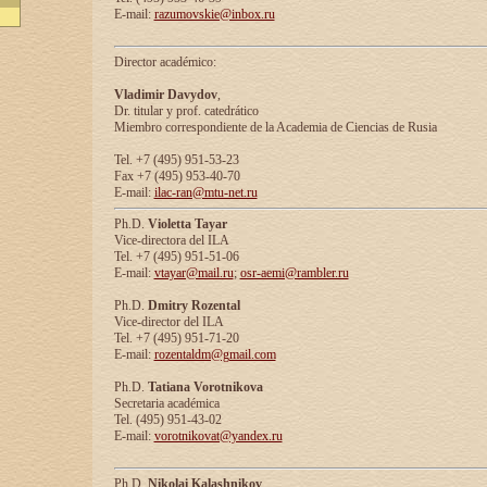
E-mail:
razumovskie@inbox.ru
Director académico:
Vladimir Davydov
,
Dr. titular y prof. catedrático
Miembro correspondiente de la Academia de Ciencias de Rusia
Tel. +7 (495) 951-53-23
Fax +7 (495) 953-40-70
E-mail:
ilac-ran@mtu-net.ru
Ph.D.
Violetta Tayar
Vice-directora del ILA
Tel. +7 (495) 951-51-06
E-mail:
vtayar@mail.ru
;
osr-aemi@rambler.ru
Ph.D.
Dmitry Rozental
Vice-director del ILA
Tel. +7 (495) 951-71-20
E-mail:
rozentaldm@gmail.com
Ph.D.
Tatiana Vorotnikova
Secretaria académica
Tel. (495) 951-43-02
E-mail:
vorotnikovat@yandex.ru
Ph.D.
Nikolai Kalashnikov