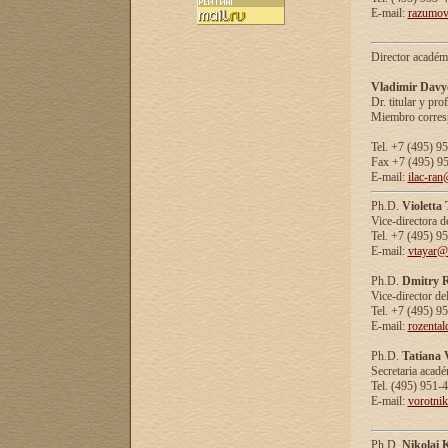
E-mail:
razumov
Director académ
Vladimir Davy
Dr. titular y prof
Miembro corresp
Tel. +7 (495) 9
Fax +7 (495) 9
E-mail:
ilac-ran
Ph.D.
Violetta
Vice-directora d
Tel. +7 (495) 9
E-mail:
vtayar@
Ph.D.
Dmitry R
Vice-director de
Tel. +7 (495) 9
E-mail:
rozenta
Ph.D.
Tatiana 
Secretaria acad
Tel. (495) 951-
E-mail:
vorotni
Ph.D.
Nikolai 