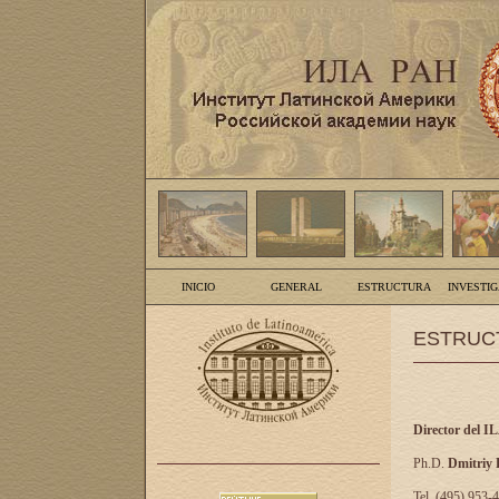
INICIO
GENERAL
ESTRUCTURA
INVESTI
ESTRUC
Director del I
Ph.D.
Dmitriy
Tel. (495) 953-