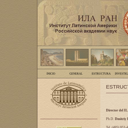
INICIO
GENERAL
ESTRUCTURA
INVESTI
ESTRUC
Director del I
Ph.D.
Dmitriy
Tel. (495) 953-