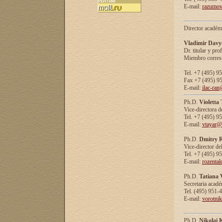
E-mail:
razumov
Director académ
Vladimir Davy
Dr. titular y prof
Miembro corresp
Tel. +7 (495) 9
Fax +7 (495) 9
E-mail:
ilac-ran
Ph.D.
Violetta
Vice-directora d
Tel. +7 (495) 9
E-mail:
vtayar@
Ph.D.
Dmitry R
Vice-director de
Tel. +7 (495) 9
E-mail:
rozenta
Ph.D.
Tatiana 
Secretaria acad
Tel. (495) 951-
E-mail:
vorotni
Ph.D.
Nikolai 