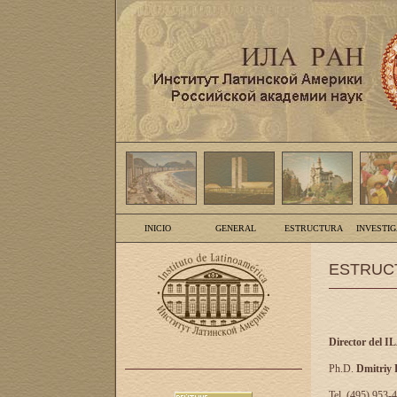
INICIO
GENERAL
ESTRUCTURA
INVESTI
ESTRUC
Director del I
Ph.D.
Dmitriy
Tel. (495) 953-