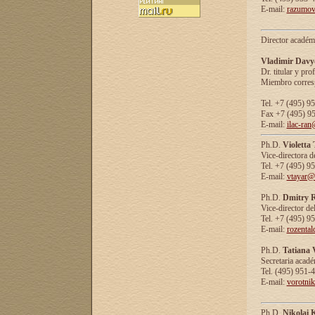
E-mail:
razumov
Director académ
Vladimir Davy
Dr. titular y prof
Miembro corresp
Tel. +7 (495) 9
Fax +7 (495) 9
E-mail:
ilac-ran
Ph.D.
Violetta
Vice-directora d
Tel. +7 (495) 9
E-mail:
vtayar@
Ph.D.
Dmitry R
Vice-director de
Tel. +7 (495) 9
E-mail:
rozenta
Ph.D.
Tatiana 
Secretaria acad
Tel. (495) 951-
E-mail:
vorotni
Ph.D.
Nikolai 