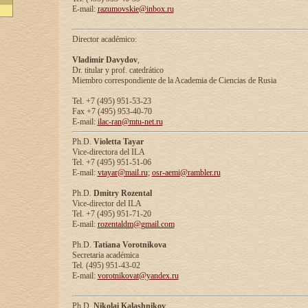
E-mail:
razumovskie@inbox.ru
Director académico:
Vladimir Davydov
,
Dr. titular y prof. catedrático
Miembro correspondiente de la Academia de Ciencias de Rusia
Tel. +7 (495) 951-53-23
Fax +7 (495) 953-40-70
E-mail:
ilac-ran@mtu-net.ru
Ph.D.
Violetta Tayar
Vice-directora del ILA
Tel. +7 (495) 951-51-06
E-mail:
vtayar@mail.ru
;
osr-aemi@rambler.ru
Ph.D.
Dmitry Rozental
Vice-director del ILA
Tel. +7 (495) 951-71-20
E-mail:
rozentaldm@gmail.com
Ph.D.
Tatiana Vorotnikova
Secretaria académica
Tel. (495) 951-43-02
E-mail:
vorotnikovat@yandex.ru
Ph.D.
Nikolai Kalashnikov