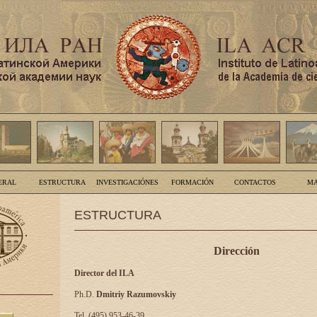
ERAL
ESTRUCTURA
INVESTIGACIÓNES
FORMACIÓN
CONTACTOS
MA
ESTRUCTURA
Dirección
Director del ILA
Ph.D.
Dmitriy Razumovskiy
Tel. (495) 953-46-39