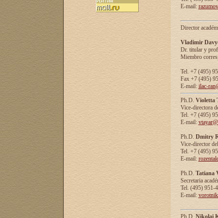
E-mail:
razumov
Director académ
Vladimir Davy
Dr. titular y prof
Miembro corresp
Tel. +7 (495) 9
Fax +7 (495) 9
E-mail:
ilac-ran
Ph.D.
Violetta
Vice-directora d
Tel. +7 (495) 9
E-mail:
vtayar@
Ph.D.
Dmitry R
Vice-director de
Tel. +7 (495) 9
E-mail:
rozenta
Ph.D.
Tatiana 
Secretaria acad
Tel. (495) 951-
E-mail:
vorotni
Ph.D.
Nikolai 