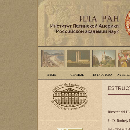
INICIO
GENERAL
ESTRUCTURA
INVESTI
ESTRUC
Director del I
Ph.D.
Dmitriy
Tel. (495) 953-