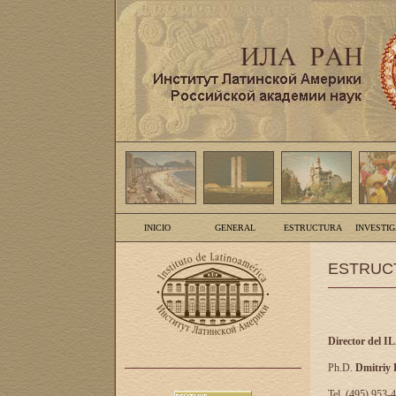
INICIO
GENERAL
ESTRUCTURA
INVESTI
ESTRUC
Director del I
Ph.D.
Dmitriy
Tel. (495) 953-