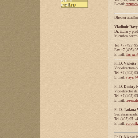
E-mail:
razumov
Director académ
Vladimir Davy
Dr. titular y prof
Miembro corresp
Tel. +7 (495) 9
Fax +7 (495) 9
E-mail:
ilac-ran
Ph.D.
Violetta
Vice-directora d
Tel. +7 (495) 9
E-mail:
vtayar@
Ph.D.
Dmitry R
Vice-director de
Tel. +7 (495) 9
E-mail:
rozenta
Ph.D.
Tatiana 
Secretaria acad
Tel. (495) 951-
E-mail:
vorotni
Ph.D.
Nikolai 