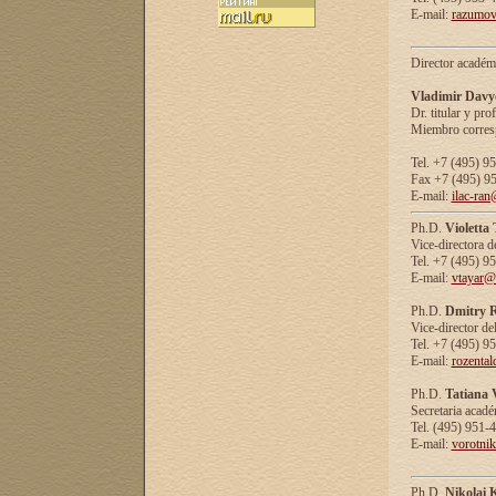
E-mail:
razumov
Director académ
Vladimir Davy
Dr. titular y prof
Miembro corresp
Tel. +7 (495) 9
Fax +7 (495) 9
E-mail:
ilac-ran
Ph.D.
Violetta
Vice-directora d
Tel. +7 (495) 9
E-mail:
vtayar@
Ph.D.
Dmitry R
Vice-director de
Tel. +7 (495) 9
E-mail:
rozenta
Ph.D.
Tatiana 
Secretaria acad
Tel. (495) 951-
E-mail:
vorotni
Ph.D.
Nikolai 