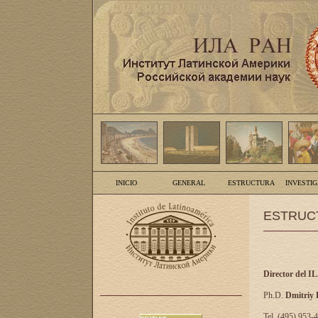
INICIO
GENERAL
ESTRUCTURA
INVESTI
ESTRUC
Director del I
Ph.D.
Dmitriy
Tel. (495) 953-