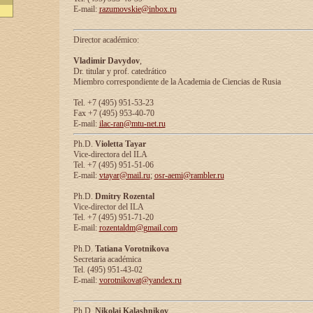
E-mail:
razumovskie@inbox.ru
Director académico:
Vladimir Davydov
,
Dr. titular y prof. catedrático
Miembro correspondiente de la Academia de Ciencias de Rusia
Tel. +7 (495) 951-53-23
Fax +7 (495) 953-40-70
E-mail:
ilac-ran@mtu-net.ru
Ph.D.
Violetta Tayar
Vice-directora del ILA
Tel. +7 (495) 951-51-06
E-mail:
vtayar@mail.ru
;
osr-aemi@rambler.ru
Ph.D.
Dmitry Rozental
Vice-director del ILA
Tel. +7 (495) 951-71-20
E-mail:
rozentaldm@gmail.com
Ph.D.
Tatiana Vorotnikova
Secretaria académica
Tel. (495) 951-43-02
E-mail:
vorotnikovat@yandex.ru
Ph.D.
Nikolai Kalashnikov