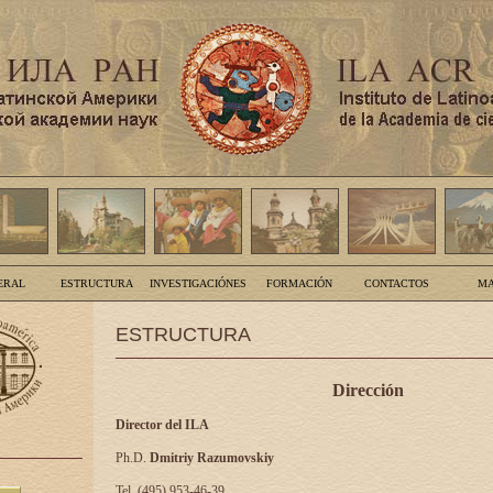
ERAL
ESTRUCTURA
INVESTIGACIÓNES
FORMACIÓN
CONTACTOS
MA
ESTRUCTURA
Dirección
Director del ILA
Ph.D.
Dmitriy Razumovskiy
Tel. (495) 953-46-39