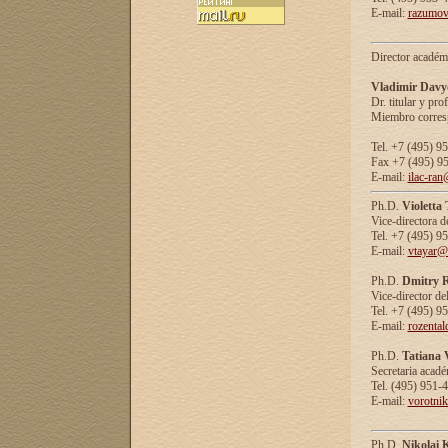
E-mail:
razumov
Director académ
Vladimir Davy
Dr. titular y prof
Miembro corresp
Tel. +7 (495) 9
Fax +7 (495) 9
E-mail:
ilac-ran
Ph.D.
Violetta
Vice-directora d
Tel. +7 (495) 9
E-mail:
vtayar@
Ph.D.
Dmitry R
Vice-director de
Tel. +7 (495) 9
E-mail:
rozenta
Ph.D.
Tatiana 
Secretaria acad
Tel. (495) 951-
E-mail:
vorotni
Ph.D.
Nikolai 