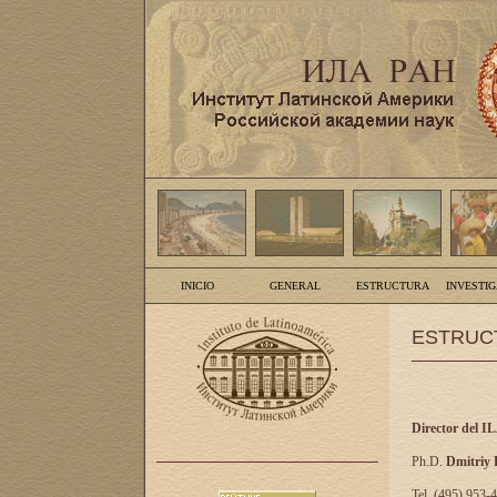
INICIO
GENERAL
ESTRUCTURA
INVESTI
ESTRUC
Director del I
Ph.D.
Dmitriy
Tel. (495) 953-