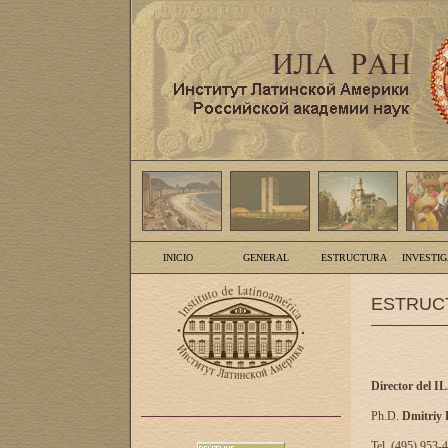
INICIO
GENERAL
ESTRUCTURA
INVESTI
ESTRUC
Director del I
Ph.D.
Dmitriy
Tel. (495) 953-