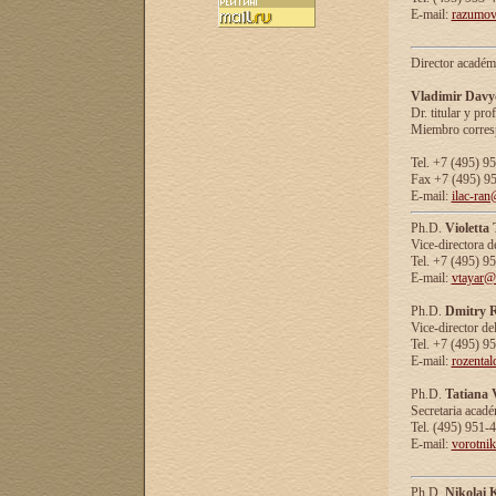
E-mail:
razumov
Director académ
Vladimir Davy
Dr. titular y prof
Miembro corresp
Tel. +7 (495) 9
Fax +7 (495) 9
E-mail:
ilac-ran
Ph.D.
Violetta
Vice-directora d
Tel. +7 (495) 9
E-mail:
vtayar@
Ph.D.
Dmitry R
Vice-director de
Tel. +7 (495) 9
E-mail:
rozenta
Ph.D.
Tatiana 
Secretaria acad
Tel. (495) 951-
E-mail:
vorotni
Ph.D.
Nikolai 