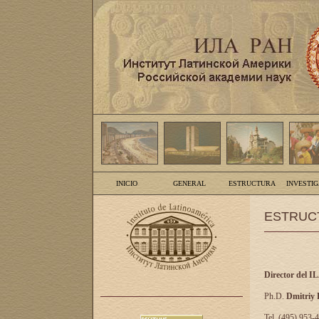
INICIO
GENERAL
ESTRUCTURA
INVESTI
ESTRUC
Director del I
Ph.D.
Dmitriy
Tel. (495) 953-