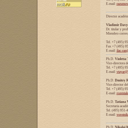
E-mail:
razumov
Director académ
Vladimir Davy
Dr. titular y prof
Miembro corresp
Tel. +7 (495) 9
Fax +7 (495) 9
E-mail:
ilac-ran
Ph.D.
Violetta
Vice-directora d
Tel. +7 (495) 9
E-mail:
vtayar@
Ph.D.
Dmitry R
Vice-director de
Tel. +7 (495) 9
E-mail:
rozenta
Ph.D.
Tatiana 
Secretaria acad
Tel. (495) 951-
E-mail:
vorotni
Ph.D.
Nikolai 